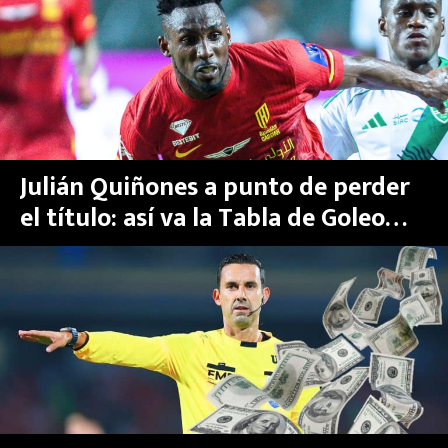
MEXICANOS EN EL EXTRANJERO
FUTBOL ESTUFA
FÓRMULA 1
BOXEO
Julián Quiñones a punto de perder
el título: así va la Tabla de Goleo
LIGA MX
con Cristiano Ronaldo e Ivan Toney
NFL