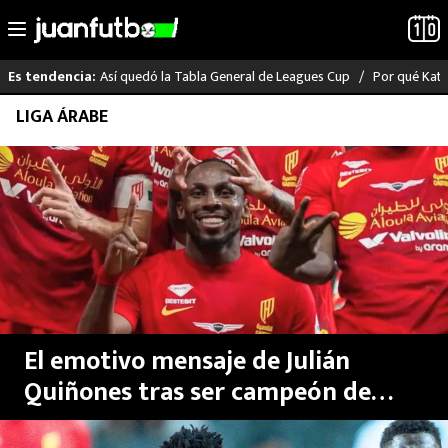
Así quedó la Tabla General de Leagues Cup
Por qué Katia
Es tendencia:
Saltar
LIGA ÁRABE
LO ÚLTIMO
al
contenido
LIGA MX
RAYADOS
PUMAS
ATLANTE
El emotivo mensaje de Julián
SELECCIÓN MEXICANA
Quiñones tras ser campeón de
goleo en la Liga de Arabia
FUTBOL INTERNACIONAL