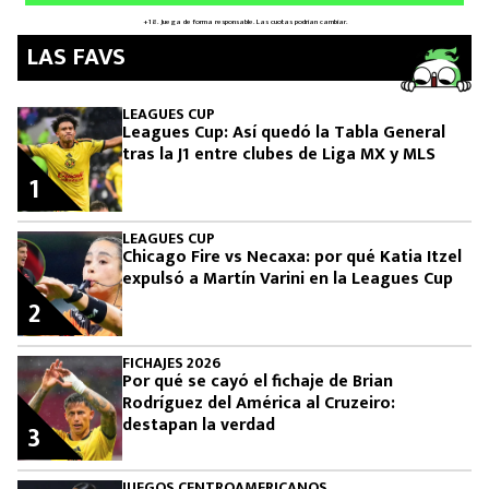
LAS FAVS
LEAGUES CUP
Leagues Cup: Así quedó la Tabla General
tras la J1 entre clubes de Liga MX y MLS
1
LEAGUES CUP
Chicago Fire vs Necaxa: por qué Katia Itzel
expulsó a Martín Varini en la Leagues Cup
2
FICHAJES 2026
Por qué se cayó el fichaje de Brian
Rodríguez del América al Cruzeiro:
destapan la verdad
3
JUEGOS CENTROAMERICANOS