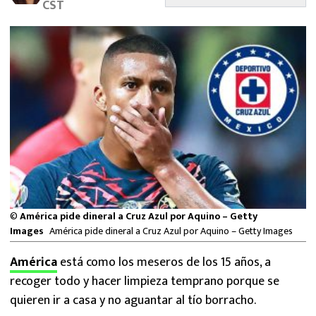
CST
MEXICANOS EN EL EXTRANJERO
FUTBOL ESTUFA
FÓRMULA 1
BOXEO
LIGA MX
NFL
©
América pide dineral a Cruz Azul por Aquino – Getty
Images
América pide dineral a Cruz Azul por Aquino – Getty Images
América
está como los meseros de los 15 años, a
recoger todo y hacer limpieza temprano porque se
quieren ir a casa y no aguantar al tío borracho.