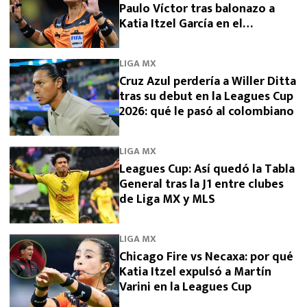
Paulo Víctor tras balonazo a
Katia Itzel García en el
Querétaro vs Tigres
LIGA MX
Cruz Azul perdería a Willer Ditta
tras su debut en la Leagues Cup
2026: qué le pasó al colombiano
LIGA MX
Leagues Cup: Así quedó la Tabla
General tras la J1 entre clubes
de Liga MX y MLS
LIGA MX
Chicago Fire vs Necaxa: por qué
Katia Itzel expulsó a Martín
Varini en la Leagues Cup