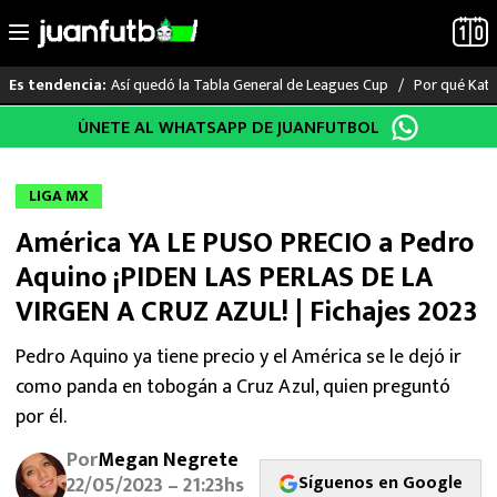
Así quedó la Tabla General de Leagues Cup
Por qué Katia
Es tendencia:
Saltar
ÚNETE AL WHATSAPP DE JUANFUTBOL
LO ÚLTIMO
al
contenido
LIGA MX
LIGA MX
América YA LE PUSO PRECIO a Pedro
RAYADOS
Aquino ¡PIDEN LAS PERLAS DE LA
PUMAS
VIRGEN A CRUZ AZUL! | Fichajes 2023
ATLANTE
Pedro Aquino ya tiene precio y el América se le dejó ir
como panda en tobogán a Cruz Azul, quien preguntó
SELECCIÓN MEXICANA
por él.
Por
Megan Negrete
FUTBOL INTERNACIONAL
Síguenos en Google
22/05/2023 – 21:23hs