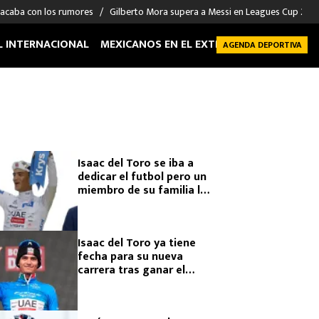
 acaba con los rumores
Gilberto Mora supera a Messi en Leagues Cup 2026: 
L INTERNACIONAL
MEXICANOS EN EL EXTRANJERO
FUTBOL 
AGENDA DEPORTIVA
Isaac del Toro se iba a
dedicar el futbol pero un
miembro de su familia lo
impidió
Isaac del Toro ya tiene
fecha para su nueva
carrera tras ganar el
Tirreno Adriático 2026