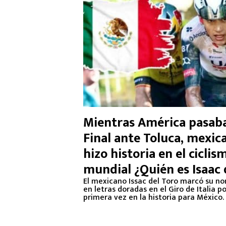
Mientras América pasaba
Final ante Toluca, mexic
hizo historia en el ciclis
mundial ¿Quién es Isaac 
Toro y que logró?
El mexicano Issac del Toro marcó su n
en letras doradas en el Giro de Italia p
primera vez en la historia para México.