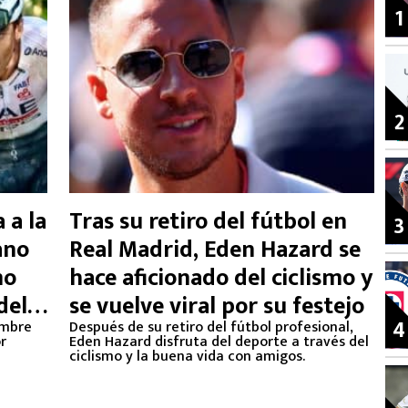
1
2
 a la
Tras su retiro del fútbol en
3
ano
Real Madrid, Eden Hazard se
mo
hace aficionado del ciclismo y
del
se vuelve viral por su festejo
4
ombre
Después de su retiro del fútbol profesional,
or
Eden Hazard disfruta del deporte a través del
ciclismo y la buena vida con amigos.