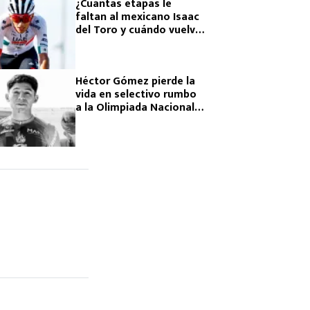
¿Cuántas etapas le
faltan al mexicano Isaac
del Toro y cuándo vuelve
a correr en Tirreno-
Adriático 2026?
Héctor Gómez pierde la
vida en selectivo rumbo
a la Olimpiada Nacional
2026