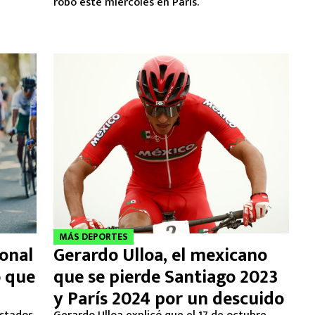
robo este miércoles en París.
MÁS DEPORTES
onal
Gerardo Ulloa, el mexicano
o que
que se pierde Santiago 2023
y París 2024 por un descuido