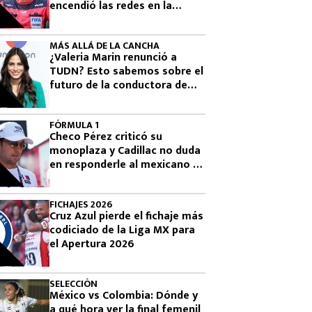
encendió las redes en la
Leagues Cup 2026
MÁS ALLÁ DE LA CANCHA
¿Valeria Marin renunció a
TUDN? Esto sabemos sobre el
futuro de la conductora de
Televisa
FÓRMULA 1
Checo Pérez criticó su
monoplaza y Cadillac no duda
en responderle al mexicano en
la F1
FICHAJES 2026
Cruz Azul pierde el fichaje más
codiciado de la Liga MX para
el Apertura 2026
SELECCIÓN
México vs Colombia: Dónde y
a qué hora ver la final femenil