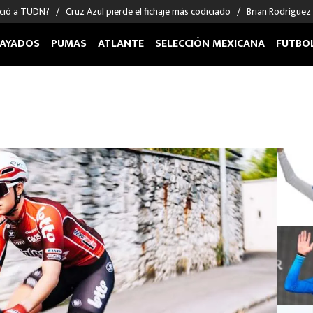
nció a TUDN?
Cruz Azul pierde el fichaje más codiciado
Brian Rodríguez
AYADOS
PUMAS
ATLANTE
SELECCIÓN MEXICANA
FUTBO
OS EN EL EXTRANJERO
FIGURAS
DEPORTES
cias
Keylor Navas
MMA UFC
énez
Chicharito Hernández
Fórmula 1
choa
Sergio Ramos
Boxeo
uerta
Giorgos Giakoumakis
Béisbol
varez
André Jardine
NFL
o Giménez
NBA
 Huescas
Más deportes