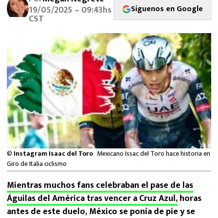
MEXICANOS EN EL EXTRANJERO
Síguenos en Google
19/05/2025 – 09:43hs
CST
FUTBOL ESTUFA
FÓRMULA 1
BOXEO
LIGA MX
NFL
©
Instagram Isaac del Toro
Mexicano Issac del Toro hace historia en
Giro de Italia ciclismo
Mientras muchos fans celebraban el pase de las
Águilas del América tras vencer a Cruz Azul,
horas
antes de este duelo, México se ponía de pie y se