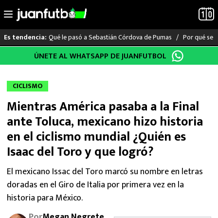
Qué le pasó a Sebastián Córdova de Pumas
Por qué se s
Es tendencia:
Saltar
ÚNETE AL WHATSAPP DE JUANFUTBOL
LO ÚLTIMO
al
contenido
LIGA MX
CICLISMO
Mientras América pasaba a la Final
RAYADOS
ante Toluca, mexicano hizo historia
PUMAS
en el ciclismo mundial ¿Quién es
Isaac del Toro y que logró?
ATLANTE
El mexicano Issac del Toro marcó su nombre en letras
SELECCIÓN MEXICANA
doradas en el Giro de Italia por primera vez en la
historia para México.
FUTBOL INTERNACIONAL
Por
Megan Negrete