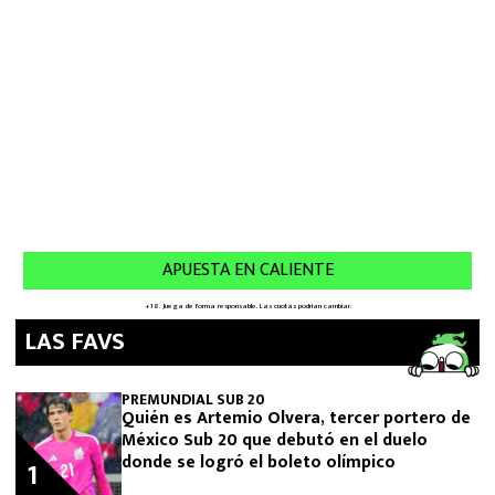
LAS FAVS
PREMUNDIAL SUB 20
Quién es Artemio Olvera, tercer portero de
México Sub 20 que debutó en el duelo
donde se logró el boleto olímpico
1