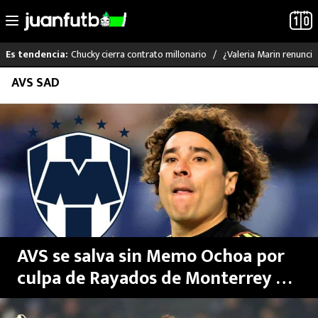
Chucky cierra contrato millonario
¿Valeria Marin renunc
Es tendencia:
Saltar
AVS SAD
LO ÚLTIMO
al
contenido
LIGA MX
RAYADOS
PUMAS
ATLANTE
AVS se salva sin Memo Ochoa por
SELECCIÓN MEXICANA
culpa de Rayados de Monterrey de
Sergio Ramos
FUTBOL INTERNACIONAL