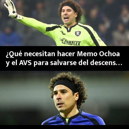
MEXICANOS EN EL EXTRANJERO
FUTBOL ESTUFA
FÓRMULA 1
BOXEO
¿Qué necesitan hacer Memo Ochoa
y el AVS para salvarse del descenso
LIGA MX
en Portugal?
NFL