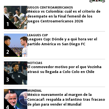
JUEGOS CENTROAMERICANOS
México vs Colombia: cuál es el criterio de
desempate en la Final femenil de los
Juegos Centroamericanos 2026
1
LEAGUES CUP
Leagues Cup: Dónde y a qué hora ver el
partido América vs San Diego FC
2
NOTICIAS
El conmovedor motivo por el que Vozinha
atrasó su llegada a Colo Colo en Chile
3
MUNDIAL
México nuevamente al margen de la
Concacaf: respalda a Infantino tras fracaso
de plan para vender el Mundial
4