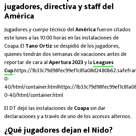
jugadores, directiva y staff del
América
Jugadores y cuerpo técnico del
América
fueron citados
este lunes a las 10:00 horas en las instalaciones de
Coapa. El
Tano Ortiz
se despidió de los jugadores,
quienes tendrán dos semanas de vacaciones antes de
reportar de cara al
Apertura 2023
y la
Leagues
Cup
.https://1b33c79d98fec99ef1c81a08d2480b62.safefra
0-
40/html/container.htmlhttps://1b33c79d98fec99ef1c81a
0-40/html/container.html
El DT dejó las instalaciones de
Coapa
sin dar
declaraciones y a través de uno de los accesos alternos.
¿Qué jugadores dejan el Nido?