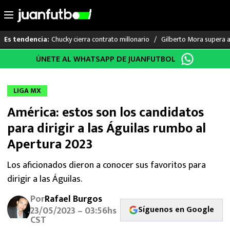
Chucky cierra contrato millonario
Gilberto Mora supera a
Es tendencia:
Saltar
ÚNETE AL WHATSAPP DE JUANFUTBOL
LO ÚLTIMO
al
contenido
LIGA MX
LIGA MX
América: estos son los candidatos
RAYADOS
para dirigir a las Águilas rumbo al
PUMAS
Apertura 2023
ATLANTE
Los aficionados dieron a conocer sus favoritos para
dirigir a las Águilas.
SELECCIÓN MEXICANA
Por
Rafael Burgos
Síguenos en Google
23/05/2023 – 03:56hs
FUTBOL INTERNACIONAL
CST