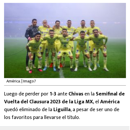
MEXICANOS EN EL EXTRANJERO
FUTBOL ESTUFA
FÓRMULA 1
BOXEO
LIGA MX
NFL
América. | Imago7
Luego de perder por
1-3
ante
Chivas
en la
Semifinal de
Vuelta del Clausura 2023 de la Liga MX,
el
América
quedó eliminado de la
Liguilla
, a pesar de ser uno de
los favoritos para llevarse el título.