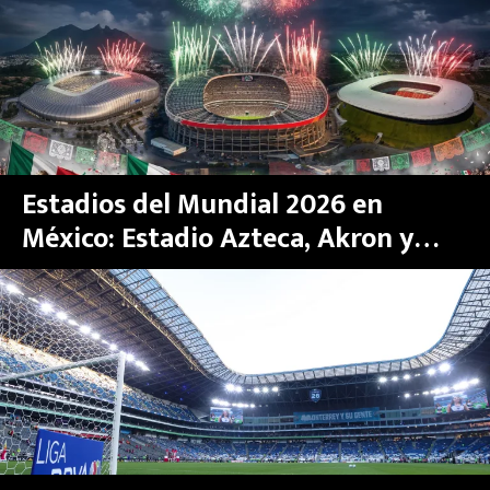
MEXICANOS EN EL EXTRANJERO
FUTBOL ESTUFA
FÓRMULA 1
BOXEO
Estadios del Mundial 2026 en
México: Estadio Azteca, Akron y
LIGA MX
BBVA
NFL