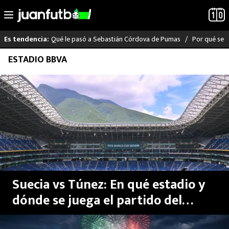
Qué le pasó a Sebastián Córdova de Pumas
Por qué se s
Es tendencia:
Saltar
ESTADIO BBVA
LO ÚLTIMO
al
contenido
LIGA MX
RAYADOS
PUMAS
ATLANTE
Suecia vs Túnez: En qué estadio y
SELECCIÓN MEXICANA
dónde se juega el partido del
Mundial 2026
FUTBOL INTERNACIONAL