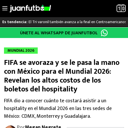
El Tri varonil también avanza a la final en Centroamericanos
Es tendencia:
Saltar
ÚNETE AL WHATSAPP DE JUANFUTBOL
LO ÚLTIMO
al
contenido
LIGA MX
MUNDIAL 2026
FIFA se avoraza y se le pasa la mano
RAYADOS
con México para el Mundial 2026:
PUMAS
Revelan los altos costos de los
boletos del hospitality
ATLANTE
FIFA dio a conocer cuánto te costará asistir a un
SELECCIÓN MEXICANA
hospitality en el Mundial 2026 en las tres sedes de
México: CDMX, Monterrey y Guadalajara.
FUTBOL INTERNACIONAL
Por
Megan Negrete