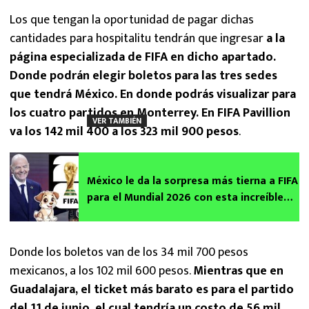
Los que tengan la oportunidad de pagar dichas
cantidades para hospitalitu tendrán que ingresar
a la
página especializada de FIFA en dicho apartado.
Donde podrán elegir boletos para las tres sedes
que tendrá México. En donde podrás visualizar para
los cuatro partidos en Monterrey. En FIFA Pavillion
VER TAMBIÉN
va los 142 mil 400 a los 323 mil 900 pesos
.
México le da la sorpresa más tierna a FIFA
para el Mundial 2026 con esta increíble
decisión | VIDEO
Donde los boletos van de los 34 mil 700 pesos
mexicanos, a los 102 mil 600 pesos.
Mientras que en
Guadalajara, el ticket más barato es para el partido
del 11 de junio, el cual tendría un costo de 56 mil