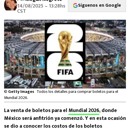
MEXICANOS EN EL EXTRANJERO
Síguenos en Google
14/08/2025 – 13:28hs
CST
FUTBOL ESTUFA
FÓRMULA 1
BOXEO
LIGA MX
NFL
©
Getty Images
Todos los detalles para comprar boletos para el
Mundial 2026.
La venta de boletos para el
Mundial 2026
, donde
México será anfitrión ya comenzó. Y en esta ocasión
se dio a conocer los costos de los boletos