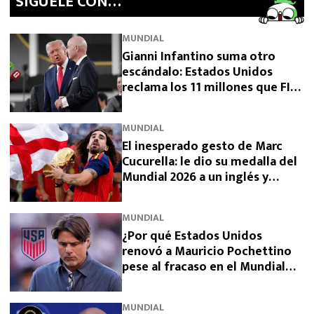
SíGUELE CON…
MUNDIAL
Gianni Infantino suma otro
escándalo: Estados Unidos
reclama los 11 millones que FIFA
prometió y aún no pagó
MUNDIAL
El inesperado gesto de Marc
Cucurella: le dio su medalla del
Mundial 2026 a un inglés y
sorprendió a España
MUNDIAL
¿Por qué Estados Unidos
renovó a Mauricio Pochettino
pese al fracaso en el Mundial
2026?
MUNDIAL