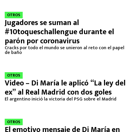
MEXICANOS EN EL EXTRANJERO
OTROS
FUTBOL ESTUFA
Jugadores se suman al
#10toqueschallengue durante el
FÓRMULA 1
parón por coronavirus
BOXEO
Cracks por todo el mundo se unieron al reto con el papel
de baño
LIGA MX
OTROS
NFL
Video – Di María le aplicó “La ley del
ex” al Real Madrid con dos goles
El argentino inició la victoria del PSG sobre el Madrid
OTROS
El emotivo mensaje de Di María en