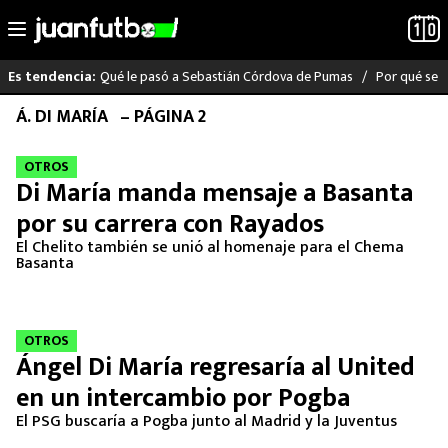
Qué le pasó a Sebastián Córdova de Pumas
Por qué se s
Es tendencia:
Saltar
Á. DI MARÍA
– PÁGINA 2
LO ÚLTIMO
al
contenido
OTROS
LIGA MX
Di María manda mensaje a Basanta
por su carrera con Rayados
RAYADOS
El Chelito también se unió al homenaje para el Chema
Basanta
PUMAS
ATLANTE
OTROS
Ángel Di María regresaría al United
SELECCIÓN MEXICANA
en un intercambio por Pogba
FUTBOL INTERNACIONAL
El PSG buscaría a Pogba junto al Madrid y la Juventus