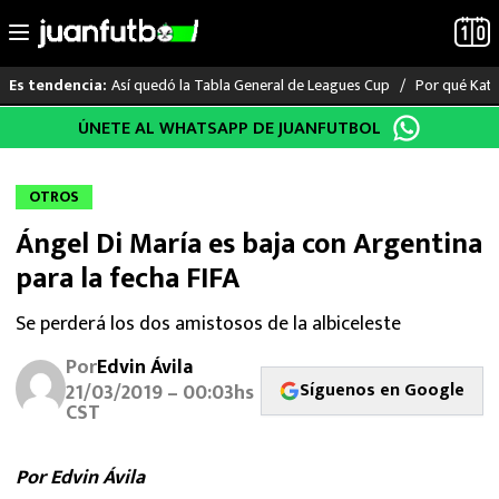
Así quedó la Tabla General de Leagues Cup
Por qué Katia
Es tendencia:
Saltar
ÚNETE AL WHATSAPP DE JUANFUTBOL
LO ÚLTIMO
al
contenido
LIGA MX
OTROS
Ángel Di María es baja con Argentina
RAYADOS
para la fecha FIFA
PUMAS
Se perderá los dos amistosos de la albiceleste
ATLANTE
Por
Edvin Ávila
Síguenos en Google
21/03/2019 – 00:03hs
SELECCIÓN MEXICANA
CST
FUTBOL INTERNACIONAL
Por Edvin Ávila