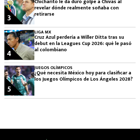
Chicharito le da duro golpe a Chivas al
revelar dónde realmente soñaba con
retirarse
3
LIGA MX
Cruz Azul perdería a Willer Ditta tras su
debut en la Leagues Cup 2026: qué le pasó
al colombiano
4
JUEGOS OLÍMPICOS
¿Qué necesita México hoy para clasificar a
los Juegos Olímpicos de Los Ángeles 2028?
5