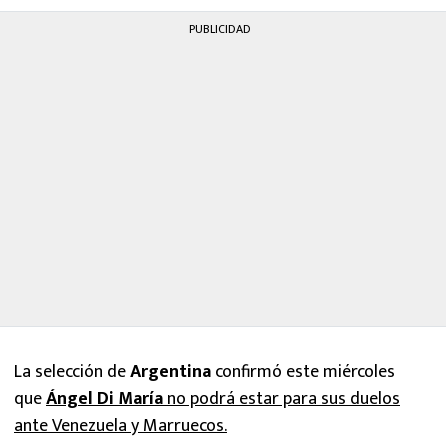
MEXICANOS EN EL EXTRANJERO
PUBLICIDAD
FUTBOL ESTUFA
FÓRMULA 1
BOXEO
LIGA MX
NFL
La selección de
Argentina
confirmó este miércoles
que
Ángel Di María
no podrá estar para sus duelos
ante Venezuela y Marruecos.