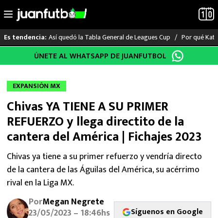
Así quedó la Tabla General de Leagues Cup
Por qué Katia
Es tendencia:
Saltar
ÚNETE AL WHATSAPP DE JUANFUTBOL
LO ÚLTIMO
al
contenido
LIGA MX
EXPANSIÓN MX
Chivas YA TIENE A SU PRIMER
RAYADOS
REFUERZO y llega directito de la
PUMAS
cantera del América | Fichajes 2023
ATLANTE
Chivas ya tiene a su primer refuerzo y vendría directo
de la cantera de las Águilas del América, su acérrimo
SELECCIÓN MEXICANA
rival en la Liga MX.
Por
Megan Negrete
FUTBOL INTERNACIONAL
Síguenos en Google
23/05/2023 – 18:46hs