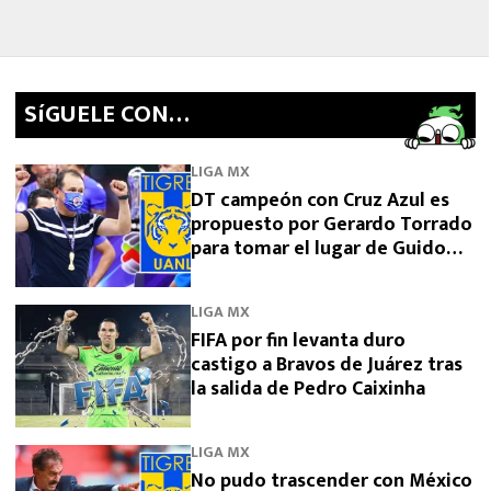
SíGUELE CON…
LIGA MX
DT campeón con Cruz Azul es
propuesto por Gerardo Torrado
para tomar el lugar de Guido
Pizarro en Tigres
LIGA MX
FIFA por fin levanta duro
castigo a Bravos de Juárez tras
la salida de Pedro Caixinha
LIGA MX
No pudo trascender con México