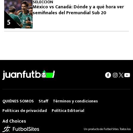
SELECCIÓN
México vs Canadá: Dónde y a qué hora ver
semifinales del Premundial Sub 20
5
QUIÉNES SOMOS
Staff
Términos y condiciones
Políticas de privacidad
Política Editorial
Ad Choices
Un producto de Futbol Sites. Todos los