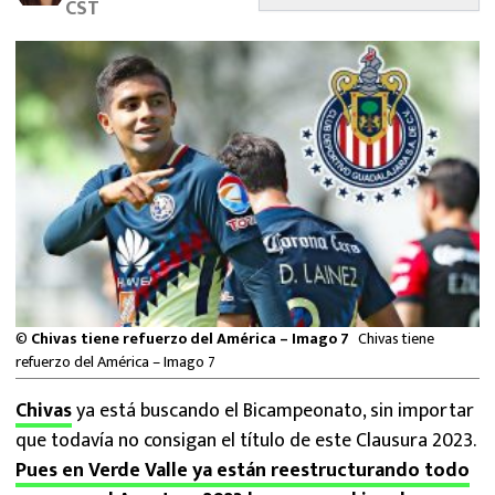
CST
MEXICANOS EN EL EXTRANJERO
FUTBOL ESTUFA
FÓRMULA 1
BOXEO
LIGA MX
NFL
©
Chivas tiene refuerzo del América – Imago 7
Chivas tiene
refuerzo del América – Imago 7
Chivas
ya está buscando el Bicampeonato, sin importar
que todavía no consigan el título de este Clausura 2023.
Pues en Verde Valle ya están reestructurando todo