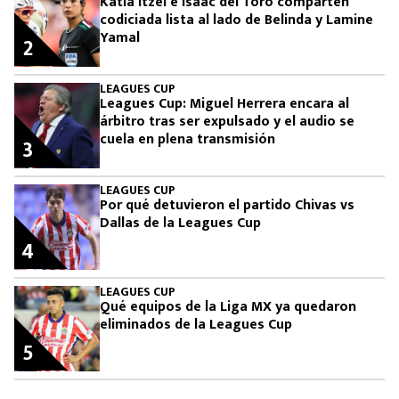
Katia Itzel e Isaac del Toro comparten
codiciada lista al lado de Belinda y Lamine
Yamal
2
LEAGUES CUP
Leagues Cup: Miguel Herrera encara al
árbitro tras ser expulsado y el audio se
cuela en plena transmisión
3
LEAGUES CUP
Por qué detuvieron el partido Chivas vs
Dallas de la Leagues Cup
4
LEAGUES CUP
Qué equipos de la Liga MX ya quedaron
eliminados de la Leagues Cup
5