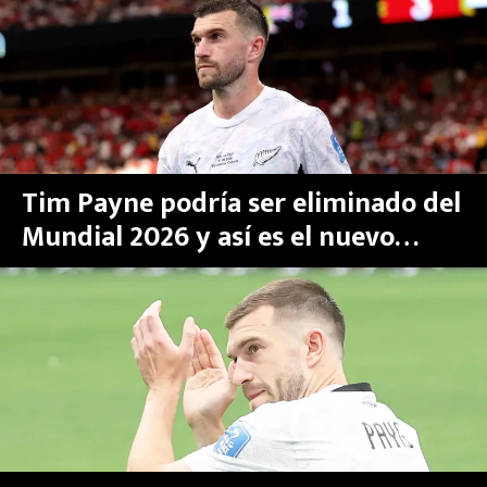
Zelanda
MEXICANOS EN EL EXTRANJERO
FUTBOL ESTUFA
FÓRMULA 1
BOXEO
Tim Payne podría ser eliminado del
Mundial 2026 y así es el nuevo
LIGA MX
equipo en el que estará
NFL