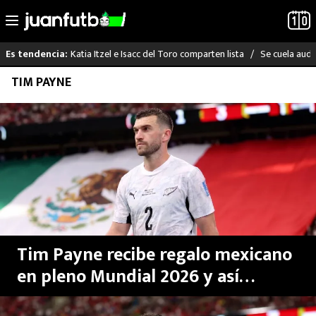
Katia Itzel e Isacc del Toro comparten lista
Se cuela audi
Es tendencia:
Saltar
TIM PAYNE
LO ÚLTIMO
al
contenido
LIGA MX
RAYADOS
PUMAS
ATLANTE
Tim Payne recibe regalo mexicano
SELECCIÓN MEXICANA
en pleno Mundial 2026 y así
reaccionó el jugador de Nueva
FUTBOL INTERNACIONAL