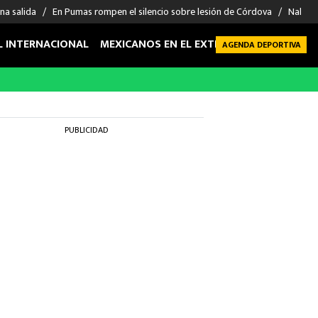
na salida
En Pumas rompen el silencio sobre lesión de Córdova
Nahuel
L INTERNACIONAL
MEXICANOS EN EL EXTRANJERO
FUTBOL 
AGENDA DEPORTIVA
PUBLICIDAD