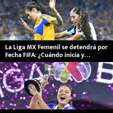
MEXICANOS EN EL EXTRANJERO
FUTBOL ESTUFA
FÓRMULA 1
BOXEO
La Liga MX Femenil se detendrá por
Fecha FIFA: ¿Cuándo inicia y
LIGA MX
termina la pausa?
NFL