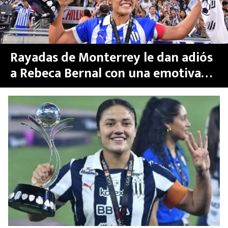
Rayadas de Monterrey le dan adiós
a Rebeca Bernal con una emotiva
despedida y clásico ante Tigres
Femenil