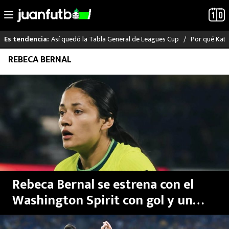
Así quedó la Tabla General de Leagues Cup
Por qué Katia
Es tendencia:
Saltar
REBECA BERNAL
LO ÚLTIMO
al
contenido
LIGA MX
RAYADOS
PUMAS
ATLANTE
Rebeca Bernal se estrena con el
SELECCIÓN MEXICANA
Washington Spirit con gol y un
título | VIDEO
FUTBOL INTERNACIONAL