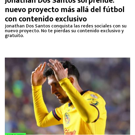
Jonathan Dos Santos sorprende:
MEXICANOS EN EL EXTRANJERO
nuevo proyecto más allá del fútbol
con contenido exclusivo
FUTBOL ESTUFA
Jonathan Dos Santos conquista las redes sociales con su
nuevo proyecto. No te pierdas su contenido exclusivo y
FÓRMULA 1
gratuito.
BOXEO
LIGA MX
NFL