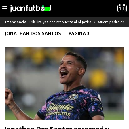
Erik Lira ya tiene respuesta al Al Jazira
Muere padre de Li
Es tendencia:
Saltar
JONATHAN DOS SANTOS
– PÁGINA 3
LO ÚLTIMO
al
contenido
LIGA MX
RAYADOS
PUMAS
ATLANTE
SELECCIÓN MEXICANA
FUTBOL INTERNACIONAL