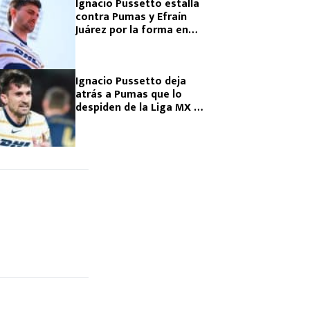
Ignacio Pussetto estalla
contra Pumas y Efraín
Juárez por la forma en
que lo sacaron del
equipo: ‘Lloré’
Ignacio Pussetto deja
atrás a Pumas que lo
despiden de la Liga MX y
en Argentina lo reciben
con una épica burla a un
ex equipo