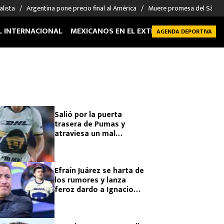
alista
Argentina pone precio final al América
Muere promesa del São P
L INTERNACIONAL
MEXICANOS EN EL EXTRANJERO
FUTBOL 
AGENDA DEPORTIVA
Salió por la puerta
trasera de Pumas y
atraviesa un mal
momento en Argentina
Efraín Juárez se harta de
los rumores y lanza
feroz dardo a Ignacio
Pussetto tras su salida
de Pumas