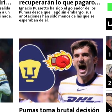
dría
recuperarán lo que pagaron
cent
salida
por él
Ignacio Pussetto ha sido el goleador de los
a a un
Pumas desde que llegó sin embargo, sus
i nada.
anotaciones han sido menos de las que se
esperaban de él.
L
1
2
Pumas toma brutal decisión
3