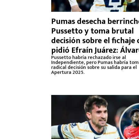
Pumas desecha berrinch
Pussetto y toma brutal
decisión sobre el fichaje
pidió Efraín Juárez: Álva
Angulo para el Apertura
Pussetto habría rechazado irse al
Independiente, pero Pumas habría to
2025
radical decisión sobre su salida para el
Apertura 2025.