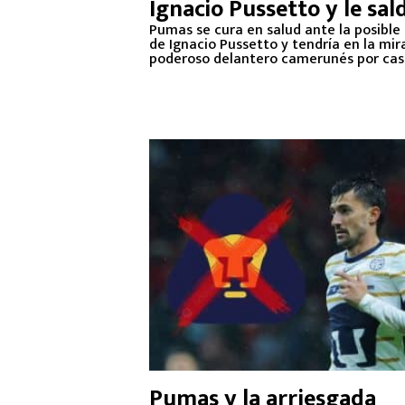
Ignacio Pussetto y le sal
casi gratis a Pumas: Vin
Pumas se cura en salud ante la posible 
de Ignacio Pussetto y tendría en la mir
Aboubakar
poderoso delantero camerunés por cas
Pumas y la arriesgada