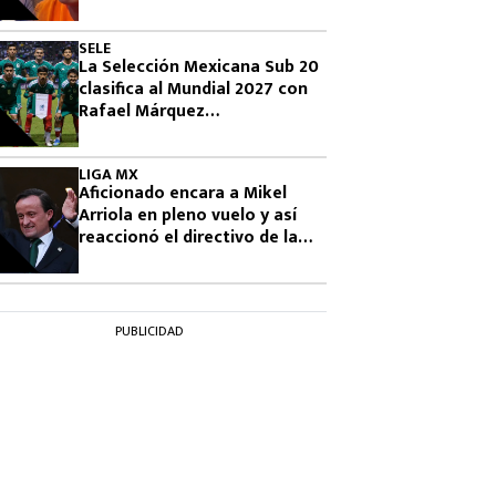
Famosos 2026
SELE
La Selección Mexicana Sub 20
clasifica al Mundial 2027 con
Rafael Márquez
observándolos
LIGA MX
Aficionado encara a Mikel
Arriola en pleno vuelo y así
reaccionó el directivo de la
FMF
PUBLICIDAD