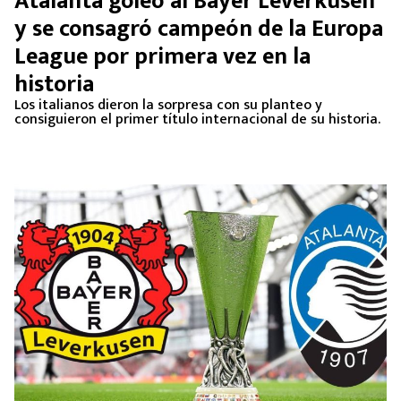
Atalanta goleó al Bayer Leverkusen
MEXICANOS EN EL EXTRANJERO
y se consagró campeón de la Europa
League por primera vez en la
FUTBOL ESTUFA
historia
FÓRMULA 1
Los italianos dieron la sorpresa con su planteo y
consiguieron el primer título internacional de su historia.
BOXEO
LIGA MX
NFL