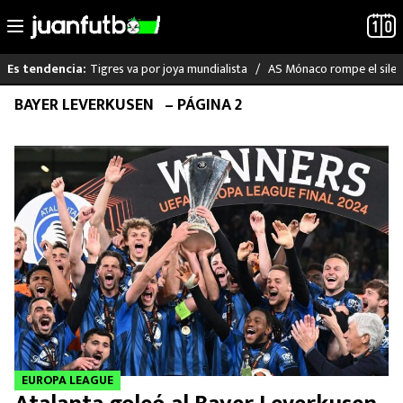
Tigres va por joya mundialista
AS Mónaco rompe el silenc
Es tendencia:
Saltar
BAYER LEVERKUSEN
– PÁGINA 2
LO ÚLTIMO
al
contenido
LIGA MX
RAYADOS
PUMAS
ATLANTE
SELECCIÓN MEXICANA
FUTBOL INTERNACIONAL
EUROPA LEAGUE