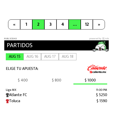
«
1
2
3
4
…
12
»