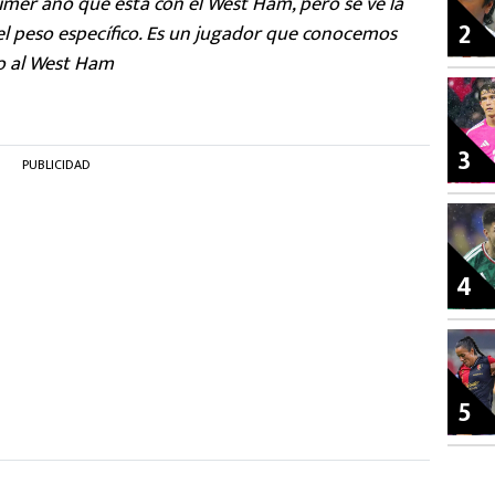
imer año que está con el West Ham, pero se ve la
2
el peso específico. Es un jugador que conocemos
go al West Ham
3
PUBLICIDAD
4
5