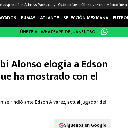
e suspendió el Atlas vs Pachuca
Cuándo fue la última vez que México fue a
AYADOS
PUMAS
ATLANTE
SELECCIÓN MEXICANA
FUTBO
ÚNETE AL WHATSAPP DE JUANFUTBOL
OS EN EL EXTRANJERO
FIGURAS
DEPORTES
cias
Keylor Navas
MMA UFC
énez
Chicharito Hernández
Fórmula 1
bi Alonso elogia a Edson
choa
Sergio Ramos
Boxeo
uerta
Giorgos Giakoumakis
Béisbol
 que ha mostrado con el
varez
André Jardine
NFL
o Giménez
NBA
 Huescas
Más deportes
en se rindió ante Edson Álvarez, actual jugador del
Síguenos en Google