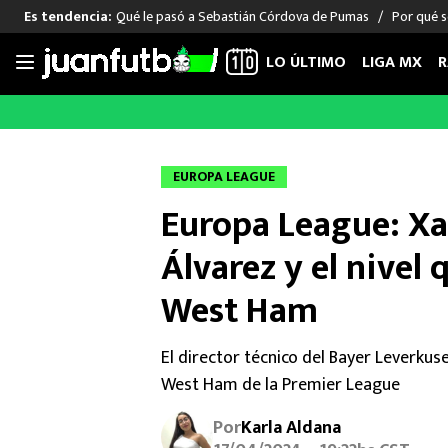
Qué le pasó a Sebastián Córdova de Pumas
Por qué s
Es tendencia:
LO ÚLTIMO
LIGA MX
R
Saltar
al
LIGA MX
FUT INTERNACIONAL
MEXICAN
contenido
Las Noticias
Las Noticias
Las Noti
EUROPA LEAGUE
Club América
Selección Mexicana
Raúl Jim
Europa League: Xa
Cruz Azul
Champions League
Memo O
Pumas
Europa League
Chino H
Álvarez y el nivel
Rayados
Real Madrid
Edson Ál
West Ham
Chivas de Guadalajara
Barcelona
Santiag
Atlante
Rodrigo
El director técnico del Bayer Leverkus
Liga MX Femenil
West Ham de la Premier League
Por
Karla Aldana