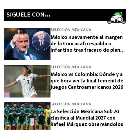
SíGUELE CON…
SELECCIÓN MEXICANA
México nuevamente al margen
de la Concacaf: respalda a
Infantino tras fracaso de plan
para vender el Mundial
SELECCIÓN MEXICANA
México vs Colombia: Dónde y a
qué hora ver la final femenil de
Juegos Centroamericanos 2026
SELECCIÓN MEXICANA
La Selección Mexicana Sub 20
clasifica al Mundial 2027 con
Rafael Márquez observándolos