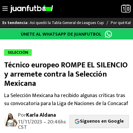
Así quedó la Tabla General de Leagues Cup
Por qué Katia
Es tendencia:
Saltar
ÚNETE AL WHATSAPP DE JUANFUTBOL
LO ÚLTIMO
al
contenido
LIGA MX
SELECCIÓN
Técnico europeo ROMPE EL SILENCIO
RAYADOS
y arremete contra la Selección
PUMAS
Mexicana
ATLANTE
La Selección Mexicana ha recibido algunas críticas tras
su convocatoria para la Liga de Naciones de la Concacaf
SELECCIÓN MEXICANA
Por
Karla Aldana
Síguenos en Google
11/11/2023 – 20:46hs
FUTBOL INTERNACIONAL
CST