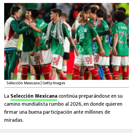
MEXICANOS EN EL EXTRANJERO
FUTBOL ESTUFA
FÓRMULA 1
BOXEO
LIGA MX
NFL
Selección Mexicana | Getty Images
La
Selección Mexicana
continúa preparándose en su
camino mundialista rumbo al 2026, en donde quieren
firmar una buena participación ante millones de
miradas.