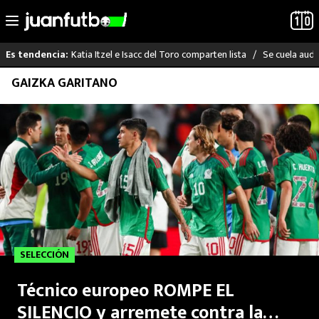
Katia Itzel e Isacc del Toro comparten lista
Se cuela audi
Es tendencia:
Saltar
GAIZKA GARITANO
LO ÚLTIMO
al
contenido
LIGA MX
RAYADOS
PUMAS
ATLANTE
SELECCIÓN
SELECCIÓN MEXICANA
Técnico europeo ROMPE EL
FUTBOL INTERNACIONAL
SILENCIO y arremete contra la