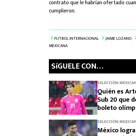
contrato que le habrían ofertado cuand
cumplieron.
FUTBOL INTERNACIONAL
JAIME LOZANO
MEXICANA
SíGUELE CON…
SELECCIÓN MEXICA
Quién es Art
Sub 20 que d
boleto olímp
SELECCIÓN MEXICA
México logra