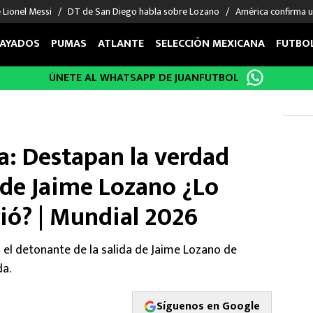
 Lionel Messi
DT de San Diego habla sobre Lozano
América confirma u
AYADOS
PUMAS
ATLANTE
SELECCIÓN MEXICANA
FUTBO
ÚNETE AL WHATSAPP DE JUANFUTBOL
OS EN EL EXTRANJERO
FIGURAS
DEPORTES
cias
Keylor Navas
MMA UFC
énez
Chicharito Hernández
Fórmula 1
a: Destapan la verdad
choa
Sergio Ramos
Boxeo
uerta
Giorgos Giakoumakis
Béisbol
a de Jaime Lozano ¿Lo
varez
André Jardine
NFL
ió? | Mundial 2026
o Giménez
NBA
 Huescas
Más deportes
 el detonante de la salida de Jaime Lozano de
da.
Síguenos en Google