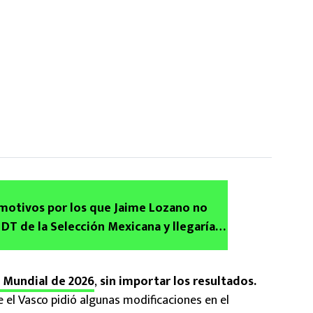
motivos por los que Jaime Lozano no
DT de la Selección Mexicana y llegaría
l Mundial de 2026
,
sin importar los resultados.
el Vasco pidió algunas modificaciones en el