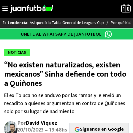
Así quedó la Tabla General de Leagues Cup
Por qué Katia
Es tendencia:
Saltar
ÚNETE AL WHATSAPP DE JUANFUTBOL
LO ÚLTIMO
al
contenido
LIGA MX
NOTICIAS
“No existen naturalizados, existen
RAYADOS
mexicanos” Sinha defiende con todo
PUMAS
a Quiñones
ATLANTE
El ex Toluca no se anduvo por las ramas y le envió un
recadito a quienes argumentan en contra de Quiñones
SELECCIÓN MEXICANA
solo por su lugar de nacimiento
Por
David Víquez
FUTBOL INTERNACIONAL
Síguenos en Google
20/10/2023 – 19:48hs