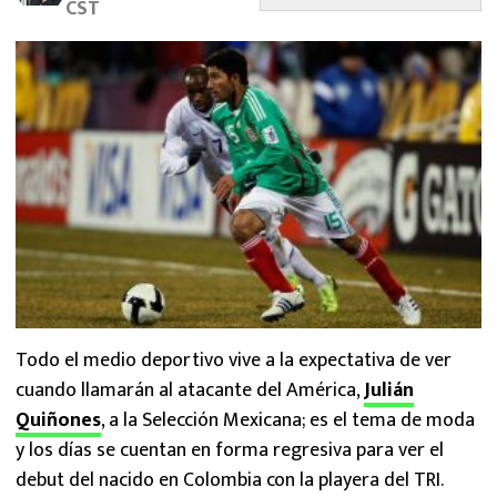
CST
MEXICANOS EN EL EXTRANJERO
FUTBOL ESTUFA
FÓRMULA 1
BOXEO
LIGA MX
NFL
Todo el medio deportivo vive a la expectativa de ver
cuando llamarán al atacante del América,
Julián
Quiñones
, a la Selección Mexicana; es el tema de moda
y los días se cuentan en forma regresiva para ver el
debut del nacido en Colombia con la playera del TRI.