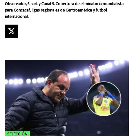
Observador, Sinart y Canal 9. Cobertura de eliminatoria mundialista
MEXICANOS EN EL EXTRANJERO
para Concacaf, ligas regionales de Centroamérica y futbol
internacional.
FUTBOL ESTUFA
FÓRMULA 1
BOXEO
LIGA MX
NFL
SELECCIÓN