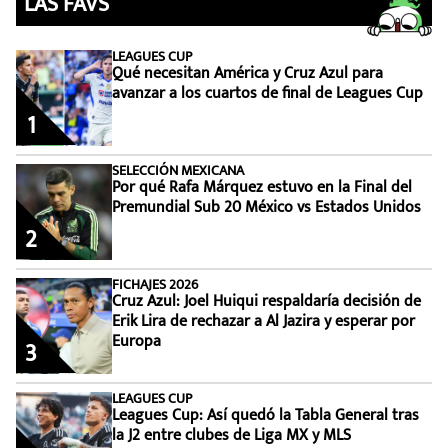
LAS FAVS
LEAGUES CUP
Qué necesitan América y Cruz Azul para
avanzar a los cuartos de final de Leagues Cup
1
SELECCIÓN MEXICANA
Por qué Rafa Márquez estuvo en la Final del
Premundial Sub 20 México vs Estados Unidos
2
FICHAJES 2026
Cruz Azul: Joel Huiqui respaldaría decisión de
Erik Lira de rechazar a Al Jazira y esperar por
Europa
3
LEAGUES CUP
Leagues Cup: Así quedó la Tabla General tras
la J2 entre clubes de Liga MX y MLS