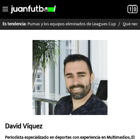
Pumas y los equipos eliminados de Leagues Cup
Qué neces
Es tendencia:
LO ÚLTIMO
LIGA MX
RAYADOS
PUMAS
ATLANTE
SELECCIÓN MEXICANA
David Víquez
FUTBOL INTERNACIONAL
Periodista especializado en deportes con experiencia en Multimedios, El