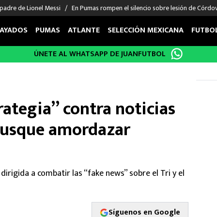
padre de Lionel Messi
En Pumas rompen el silencio sobre lesión de Córdo
AYADOS
PUMAS
ATLANTE
SELECCIÓN MEXICANA
FUTBO
ÚNETE AL WHATSAPP DE JUANFUTBOL
OS EN EL EXTRANJERO
FIGURAS
DEPORTES
cias
Keylor Navas
MMA UFC
énez
Chicharito Hernández
Fórmula 1
ategia” contra noticias
choa
Sergio Ramos
Boxeo
uerta
Giorgos Giakoumakis
Béisbol
 busque amordazar
varez
André Jardine
NFL
o Giménez
NBA
 Huescas
Más deportes
irigida a combatir las “fake news” sobre el Tri y el
Síguenos en Google