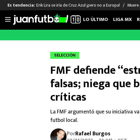
Erik Lira se iría de Cruz Azul ¡pero no a Europa!
Muere 
Es tendencia:
LO ÚLTIMO
LIGA MX
R
Saltar
al
LIGA MX
FUT INTERNACIONAL
MEXICAN
contenido
Las Noticias
Las Noticias
Las Noti
SELECCIÓN
Club América
Selección Mexicana
Raúl Jim
FMF defiende “estr
Cruz Azul
Champions League
Memo O
Pumas
Europa League
Chino H
falsas; niega que
Rayados
Real Madrid
Edson Ál
críticas
Chivas de Guadalajara
Barcelona
Santiag
Atlante
Rodrigo
La FMF argumentó que su iniciativa va d
Liga MX Femenil
futbol local.
Por
Rafael Burgos