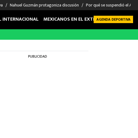
va
Nahuel Guzmán protagoniza discusión
Por qué se suspendió el Atla
L INTERNACIONAL
MEXICANOS EN EL EXTRANJERO
FUTBOL 
AGENDA DEPORTIVA
PUBLICIDAD