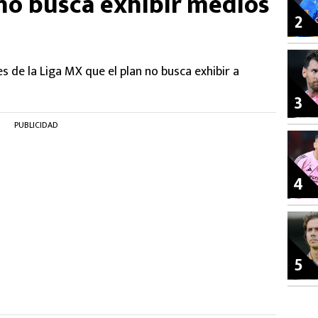
no busca exhibir medios
2
s de la Liga MX que el plan no busca exhibir a
3
PUBLICIDAD
4
5