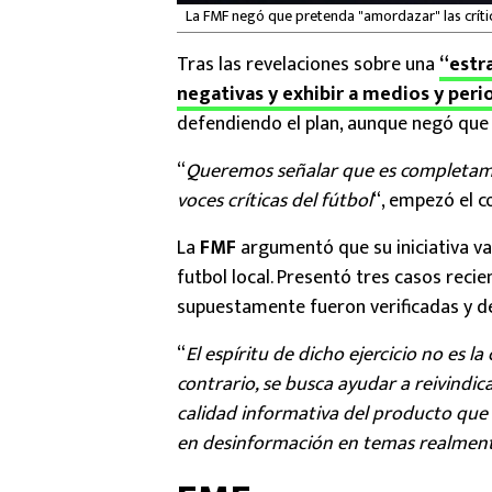
La FMF negó que pretenda "amordazar" las crític
Tras las revelaciones sobre una
“estr
negativas y exhibir a medios y peri
defendiendo el plan, aunque negó que 
“
Queremos señalar que es completamen
voces críticas del fútbol
“, empezó el 
La
FMF
argumentó que su iniciativa va
futbol local. Presentó tres casos recie
supuestamente fueron verificadas y d
“
El espíritu de dicho ejercicio no es 
contrario, se busca ayudar a reivindica
calidad informativa del producto que r
en desinformación en temas realment