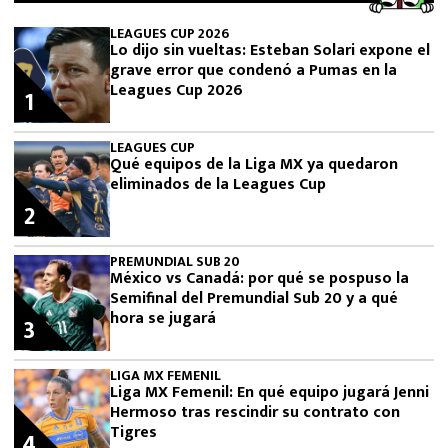
LEAGUES CUP 2026
Lo dijo sin vueltas: Esteban Solari expone el
grave error que condenó a Pumas en la
Leagues Cup 2026
1
LEAGUES CUP
Qué equipos de la Liga MX ya quedaron
eliminados de la Leagues Cup
2
PREMUNDIAL SUB 20
México vs Canadá: por qué se pospuso la
Semifinal del Premundial Sub 20 y a qué
hora se jugará
3
LIGA MX FEMENIL
Liga MX Femenil: En qué equipo jugará Jenni
Hermoso tras rescindir su contrato con
Tigres
4