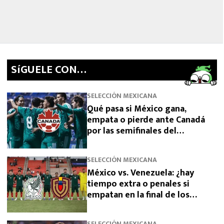
SíGUELE CON…
SELECCIÓN MEXICANA
Qué pasa si México gana,
empata o pierde ante Canadá
por las semifinales del
Premundial Sub-20
SELECCIÓN MEXICANA
México vs. Venezuela: ¿hay
tiempo extra o penales si
empatan en la final de los
Juegos Centroamericanos 2026?
SELECCIÓN MEXICANA