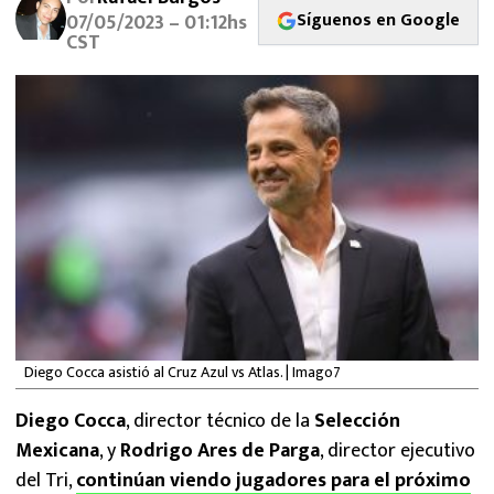
MEXICANOS EN EL EXTRANJERO
Síguenos en Google
07/05/2023 – 01:12hs
CST
FUTBOL ESTUFA
FÓRMULA 1
BOXEO
LIGA MX
NFL
Diego Cocca asistió al Cruz Azul vs Atlas. | Imago7
Diego Cocca
, director técnico de la
Selección
Mexicana
, y
Rodrigo Ares de Parga
, director ejecutivo
del Tri,
continúan viendo jugadores para el próximo