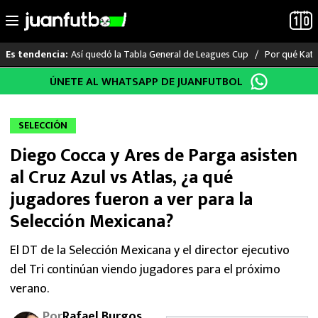
Así quedó la Tabla General de Leagues Cup
Por qué Katia
Es tendencia:
Saltar
ÚNETE AL WHATSAPP DE JUANFUTBOL
LO ÚLTIMO
al
contenido
LIGA MX
SELECCIÓN
Diego Cocca y Ares de Parga asisten
RAYADOS
al Cruz Azul vs Atlas, ¿a qué
PUMAS
jugadores fueron a ver para la
Selección Mexicana?
ATLANTE
El DT de la Selección Mexicana y el director ejecutivo
SELECCIÓN MEXICANA
del Tri continúan viendo jugadores para el próximo
verano.
FUTBOL INTERNACIONAL
Por
Rafael Burgos