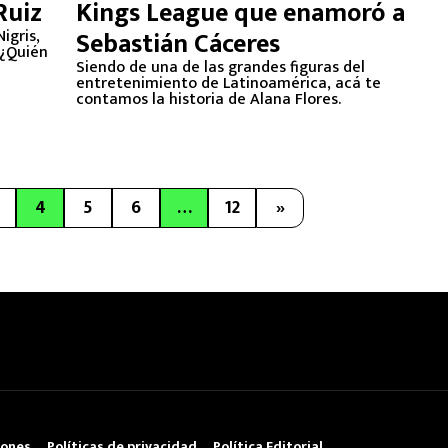
Ruiz
Kings League que enamoró a
igris,
Sebastián Cáceres
 ¿Quién
Siendo de una de las grandes figuras del
entretenimiento de Latinoamérica, acá te
contamos la historia de Alana Flores.
4
5
6
…
12
»
iones
Políticas de privacidad
Política Editorial