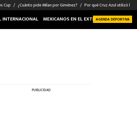
es Cup
¿Cuánto pide Milan por Giménez?
Por qué Cruz Azul utilizó la ta
L INTERNACIONAL
MEXICANOS EN EL EXTRANJERO
FUTBOL 
AGENDA DEPORTIVA
PUBLICIDAD