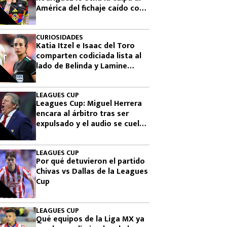
América del fichaje caído con
Cruzeiro
CURIOSIDADES
Katia Itzel e Isaac del Toro
comparten codiciada lista al
lado de Belinda y Lamine
Yamal
LEAGUES CUP
Leagues Cup: Miguel Herrera
encara al árbitro tras ser
expulsado y el audio se cuela
en plena transmisión
LEAGUES CUP
Por qué detuvieron el partido
Chivas vs Dallas de la Leagues
Cup
LEAGUES CUP
Qué equipos de la Liga MX ya