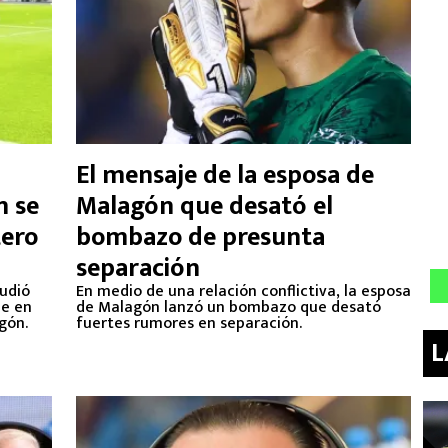
El mensaje de la esposa de
n se
Malagón que desató el
tero
bombazo de presunta
separación
cudió
En medio de una relación conflictiva, la esposa
je en
de Malagón lanzó un bombazo que desató
gón.
fuertes rumores en separación.
L