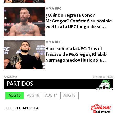
MMA UFC
¿Cuándo regresa Conor
McGregor? Confirmó su posible
vuelta a la UFC luego de su
grave lesión de rodilla
MMA UFC
Hace soñar a la UFC: Tras el
fracaso de McGregor, Khabib
Nurmagomedov ilusionó a
todos con una inesperada
declaración