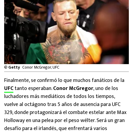
MEXICANOS EN EL EXTRANJERO
FUTBOL ESTUFA
FÓRMULA 1
BOXEO
LIGA MX
©
Getty
Conor McGregor, UFC
NFL
Finalmente, se confirmó lo que muchos fanáticos de la
UFC
tanto esperaban.
Conor McGregor
, uno de los
luchadores más mediáticos de todos los tiempos,
vuelve al octágono tras 5 años de ausencia para UFC
329, donde protagonizará el combate estelar ante Max
Holloway en una pelea por el peso wélter. Será un gran
desafío para el irlandés, que enfrentará varios