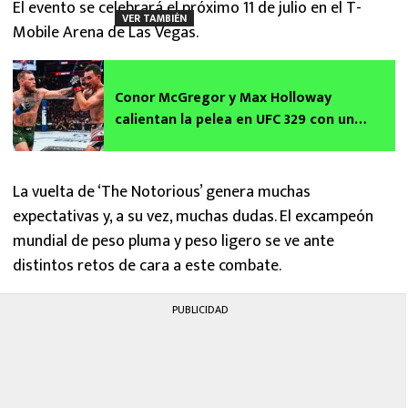
El evento se celebrará el próximo 11 de julio en el T-
VER TAMBIÉN
Mobile Arena de Las Vegas.
Conor McGregor y Max Holloway
calientan la pelea en UFC 329 con un
tenso ida y vuelta en redes sociales
La vuelta de ‘The Notorious’ genera muchas
expectativas y, a su vez, muchas dudas. El excampeón
mundial de peso pluma y peso ligero se ve ante
distintos retos de cara a este combate.
PUBLICIDAD