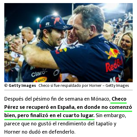
MEXICANOS EN EL EXTRANJERO
FUTBOL ESTUFA
FÓRMULA 1
BOXEO
LIGA MX
NFL
©
Getty Images
Checo sí fue respaldado por Horner – Getty Images
Después del pésimo fin de semana en Mónaco,
Checo
Pérez se recuperó en España, en donde no comenzó
bien, pero finalizó en el cuarto lugar.
Sin embargo,
parece que no gustó el rendimiento del tapatío y
Horner no dudó en defenderlo.