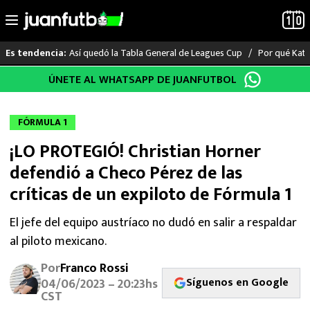
Así quedó la Tabla General de Leagues Cup
Por qué Katia
Es tendencia:
Saltar
ÚNETE AL WHATSAPP DE JUANFUTBOL
LO ÚLTIMO
al
contenido
LIGA MX
FÓRMULA 1
¡LO PROTEGIÓ! Christian Horner
RAYADOS
defendió a Checo Pérez de las
PUMAS
críticas de un expiloto de Fórmula 1
ATLANTE
El jefe del equipo austríaco no dudó en salir a respaldar
al piloto mexicano.
SELECCIÓN MEXICANA
Por
Franco Rossi
Síguenos en Google
04/06/2023 – 20:23hs
FUTBOL INTERNACIONAL
CST