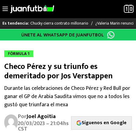
Chucky cierra contrato millonario
¿Valeria Marin renunc
Es tendencia:
Saltar
ÚNETE AL WHATSAPP DE JUANFUTBOL
LO ÚLTIMO
al
contenido
LIGA MX
FÓRMULA 1
Checo Pérez y su triunfo es
RAYADOS
demeritado por Jos Verstappen
PUMAS
Durante las celebraciones de Checo Pérez y Red Bull por
ganar el GP de Arabia Saudita vimos que no a todos les
ATLANTE
gustó que triunfara el mexa
SELECCIÓN MEXICANA
Por
Joel Agoitia
Síguenos en Google
20/03/2023 – 21:04hs
FUTBOL INTERNACIONAL
CST