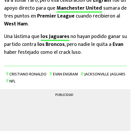
Va a sonar raro, pero esa celebración de
Engram
fue un
apoyo directo para que
Manchester United
sumara de
tres puntos en
Premier League
cuando recibieron al
West Ham
.
Una lástima que
los Jaguares
no hayan podido ganar su
partido contra
los Broncos
, pero nadie le quita a
Evan
haber festejado como el crack luso.
CRISTIANO RONALDO
EVAN ENGRAM
JACKSONVILLE JAGUARS
NFL
PUBLICIDAD