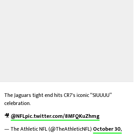
The Jaguars tight end hits CR7's iconic “SIUUUU”
celebration.
🎥
@NFL
pic.twitter.com/8MFQKuZhmg
— The Athletic NFL (@TheAthleticNFL)
October 30,