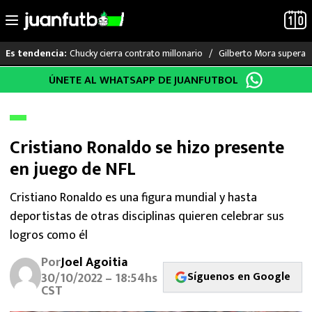
Chucky cierra contrato millonario
Gilberto Mora supera a
Es tendencia:
Saltar
ÚNETE AL WHATSAPP DE JUANFUTBOL
LO ÚLTIMO
al
contenido
LIGA MX
Cristiano Ronaldo se hizo presente
RAYADOS
en juego de NFL
PUMAS
Cristiano Ronaldo es una figura mundial y hasta
deportistas de otras disciplinas quieren celebrar sus
ATLANTE
logros como él
SELECCIÓN MEXICANA
Por
Joel Agoitia
Síguenos en Google
30/10/2022 – 18:54hs
FUTBOL INTERNACIONAL
CST