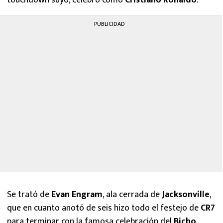
touchdown suyo, celebró como
Cristiano Ronaldo
.
PUBLICIDAD
Se trató de
Evan Engram
, ala cerrada de
Jacksonville
,
que en cuanto anotó de seis hizo todo el festejo de
CR7
para terminar con la famosa celebración del
Bicho
.