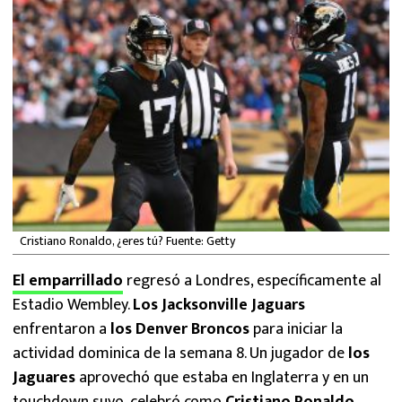
MEXICANOS EN EL EXTRANJERO
FUTBOL ESTUFA
FÓRMULA 1
BOXEO
LIGA MX
NFL
Cristiano Ronaldo, ¿eres tú? Fuente: Getty
El emparrillado
regresó a Londres, específicamente al
Estadio Wembley.
Los Jacksonville Jaguars
enfrentaron a
los Denver Broncos
para iniciar la
actividad dominica de la semana 8. Un jugador de
los
Jaguares
aprovechó que estaba en Inglaterra y en un