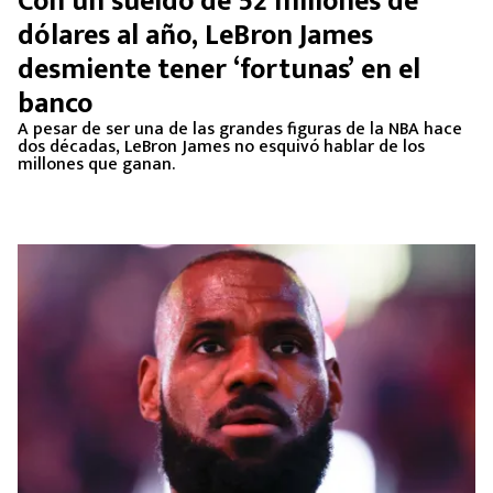
Con un sueldo de 52 millones de
MEXICANOS EN EL EXTRANJERO
dólares al año, LeBron James
desmiente tener ‘fortunas’ en el
FUTBOL ESTUFA
banco
FÓRMULA 1
A pesar de ser una de las grandes figuras de la NBA hace
dos décadas, LeBron James no esquivó hablar de los
millones que ganan.
BOXEO
LIGA MX
NFL