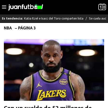
Katia Itzel e Isacc del Toro comparten lista
Se cuela audi
Es tendencia:
Saltar
NBA
– PÁGINA 3
LO ÚLTIMO
al
contenido
LIGA MX
RAYADOS
PUMAS
ATLANTE
SELECCIÓN MEXICANA
FUTBOL INTERNACIONAL