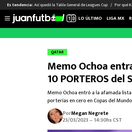
Así quedó la Tabla General de Leagues Cup
Por qué Ka
Es tendencia:
LO ÚLTIMO
LIGA MX
R
Saltar
al
LIGA MX
FUT INTERNACIONAL
MEXICAN
contenido
Las Noticias
Las Noticias
Las Noti
QATAR
Club América
Selección Mexicana
Raúl Jim
Memo Ochoa entra 
Cruz Azul
Champions League
Memo O
Pumas
Europa League
Chino H
10 PORTEROS del S
Rayados
Real Madrid
Edson Ál
Chivas de Guadalajara
Barcelona
Santiag
Memo Ochoa entró a la afamada lista 
Atlante
Rodrigo
porterías en cero en Copas del Mundo
Liga MX Femenil
Por
Megan Negrete
23/03/2023 – 14:30hs CST