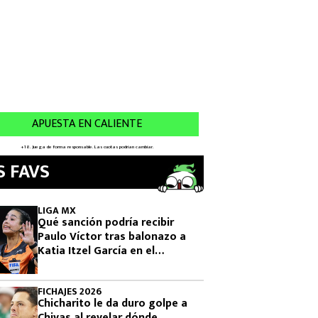
S FAVS
LIGA MX
Qué sanción podría recibir
Paulo Víctor tras balonazo a
Katia Itzel García en el
Querétaro vs Tigres
FICHAJES 2026
Chicharito le da duro golpe a
Chivas al revelar dónde