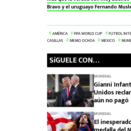
Bravo y el uruguayo Fernando Musl
AMÉRICA
FIFA WORLD CUP
FUTBOL INT
CASILLAS
MEMO OCHOA
MEXICO
MUND
SíGUELE CON…
MUNDIAL
Gianni Infan
Unidos recla
aún no pagó
MUNDIAL
El inesperado
medalla del M