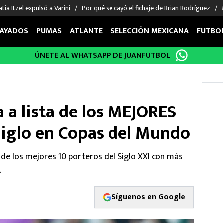
tia Itzel expulsó a Varini
Por qué se cayó el fichaje de Brian Rodríguez
AYADOS
PUMAS
ATLANTE
SELECCIÓN MEXICANA
FUTBO
ÚNETE AL WHATSAPP DE JUANFUTBOL
OS EN EL EXTRANJERO
FIGURAS
DEPORTES
cias
Keylor Navas
MMA UFC
énez
Chicharito Hernández
Fórmula 1
a lista de los MEJORES
choa
Sergio Ramos
Boxeo
uerta
Giorgos Giakoumakis
Béisbol
iglo en Copas del Mundo
varez
André Jardine
NFL
o Giménez
NBA
de los mejores 10 porteros del Siglo XXI con más
 Huescas
Más deportes
.
Síguenos en Google