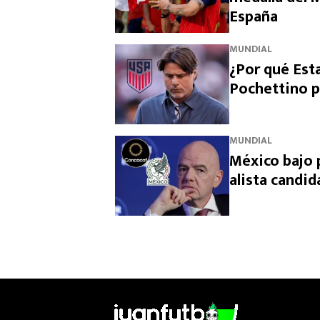
España
MUNDIAL
¿Por qué Est
Pochettino p
MUNDIAL
México bajo 
alista candid