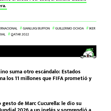
era.
ERNACIONAL
GIANLUIGI BUFFON
GUILLERMO OCHOA
IKER
IAL
QATAR 2022
tino suma otro escándalo: Estados
ma los 11 millones que FIFA prometió y
 gesto de Marc Cucurella: le dio su
undial 2026 a un inglés y sorprendió a