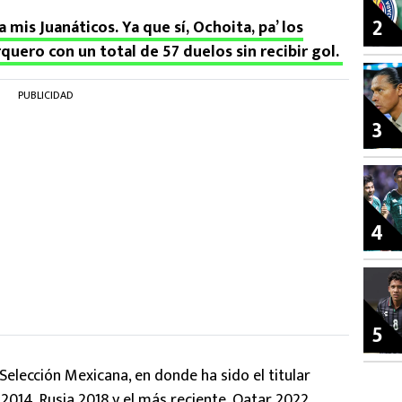
2
 mis Juanáticos. Ya que sí, Ochoita, pa’ los
quero con un total de 57 duelos sin recibir gol.
PUBLICIDAD
3
4
5
Selección Mexicana, en donde ha sido el titular
 2014, Rusia 2018 y el más reciente, Qatar 2022.