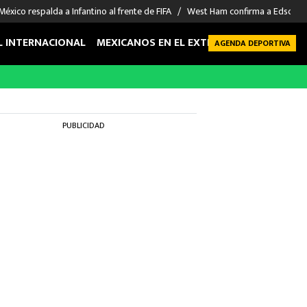
México respalda a Infantino al frente de FIFA
West Ham confirma a Edson Á
L INTERNACIONAL
MEXICANOS EN EL EXTRANJERO
FUTBOL 
AGENDA DEPORTIVA
PUBLICIDAD