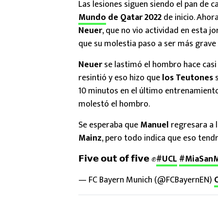
Las lesiones siguen siendo el pan de 
Mundo
de Qatar 2022
de inicio. Ahor
Neuer
, que no vio actividad en esta j
que su molestia paso a ser más grave 
Neuer
se lastimó el hombro hace casi 
resintió y eso hizo que
los Teutones
s
10 minutos en el último entrenamient
molestó el hombro.
Se esperaba que
Manuel
regresara a 
Mainz
, pero todo indica que eso tend
𝗙𝗶𝘃𝗲 𝗼𝘂𝘁 𝗼𝗳 𝗳𝗶𝘃𝗲 ✊
#UCL
#MiaSanM
— FC Bayern Munich (@FCBayernEN)