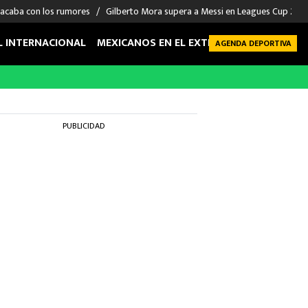
 acaba con los rumores
Gilberto Mora supera a Messi en Leagues Cup 2026: 
L INTERNACIONAL
MEXICANOS EN EL EXTRANJERO
FUTBOL 
AGENDA DEPORTIVA
PUBLICIDAD