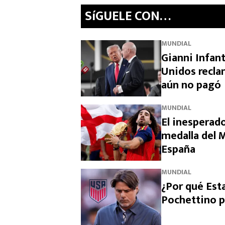
SíGUELE CON…
MUNDIAL
Gianni Infan
Unidos recla
aún no pagó
MUNDIAL
El inesperado
medalla del M
España
MUNDIAL
¿Por qué Est
Pochettino p