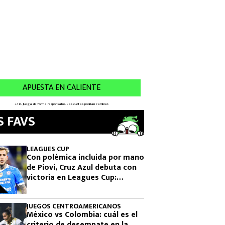
S FAVS
LEAGUES CUP
Con polémica incluida por mano
de Piovi, Cruz Azul debuta con
victoria en Leagues Cup:
cuándo vuelve a jugar
JUEGOS CENTROAMERICANOS
México vs Colombia: cuál es el
criterio de desempate en la