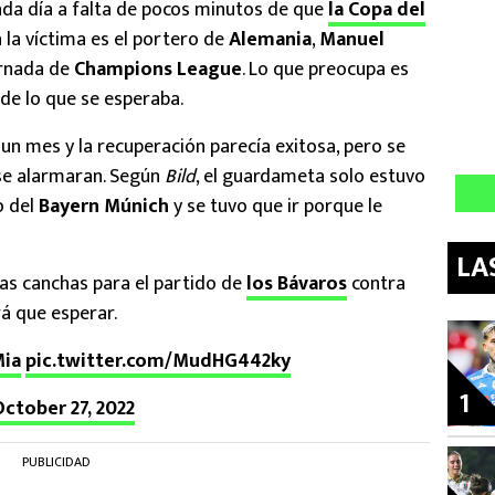
cada día a falta de pocos minutos de que
la Copa del
a la víctima es el portero de
Alemania
,
Manuel
ornada de
Champions League
. Lo que preocupa es
de lo que se esperaba.
un mes y la recuperación parecía exitosa, pero se
e alarmaran. Según
Bild
, el guardameta solo estuvo
o del
Bayern Múnich
y se tuvo que ir porque le
LA
las canchas para el partido de
los Bávaros
contra
rá que esperar.
ia
pic.twitter.com/MudHG442ky
1
October 27, 2022
PUBLICIDAD