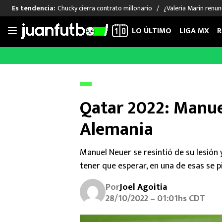
Chucky cierra contrato millonario
¿Valeria Marin renu
Es tendencia:
LO ÚLTIMO
LIGA MX
R
Saltar
al
LIGA MX
FUT INTERNACIONAL
MEXICAN
contenido
Las Noticias
Las Noticias
Las Noti
Club América
Selección Mexicana
Raúl Jim
Qatar 2022: Manue
Cruz Azul
Champions League
Memo O
Alemania
Pumas
Europa League
Chino H
Rayados
Real Madrid
Edson Ál
Chivas de Guadalajara
Barcelona
Santiag
Manuel Neuer se resintió de su lesión 
Atlante
Rodrigo
tener que esperar, en una de esas se 
Liga MX Femenil
Por
Joel Agoitia
28/10/2022 – 01:01hs CDT