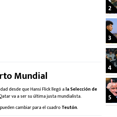
2
3
4
arto Mundial
idad desde que Hansi Flick llegó a
la Selección de
5
atar va a ser su última justa mundialista.
s pueden cambiar para el cuadro
Teutón
.