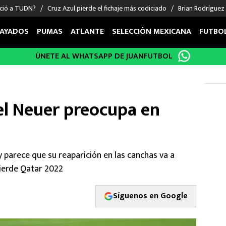
nció a TUDN?
Cruz Azul pierde el fichaje más codiciado
Brian Rodríguez
AYADOS
PUMAS
ATLANTE
SELECCIÓN MEXICANA
FUTBO
ÚNETE AL WHATSAPP DE JUANFUTBOL
OS EN EL EXTRANJERO
FIGURAS
DEPORTES
cias
Keylor Navas
MMA UFC
énez
Chicharito Hernández
Fórmula 1
l Neuer preocupa en
choa
Sergio Ramos
Boxeo
uerta
Giorgos Giakoumakis
Béisbol
varez
André Jardine
NFL
o Giménez
NBA
y parece que su reaparición en las canchas va a
 Huescas
Más deportes
pierde Qatar 2022
Síguenos en Google