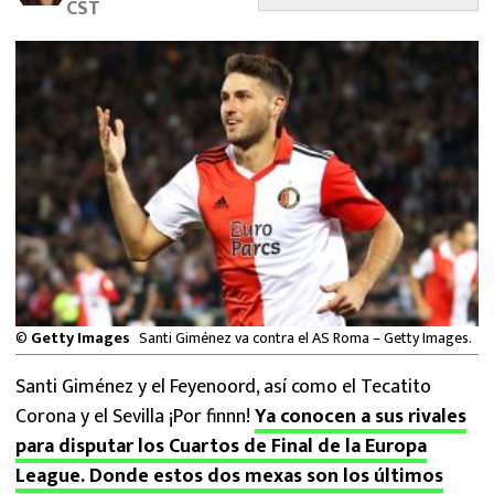
CST
MEXICANOS EN EL EXTRANJERO
FUTBOL ESTUFA
FÓRMULA 1
BOXEO
LIGA MX
NFL
©
Getty Images
Santi Giménez va contra el AS Roma – Getty Images.
Santi Giménez y el Feyenoord, así como el Tecatito
Corona y el Sevilla ¡Por finnn!
Ya conocen a sus rivales
para disputar los Cuartos de Final de la Europa
League. Donde estos dos mexas son los últimos