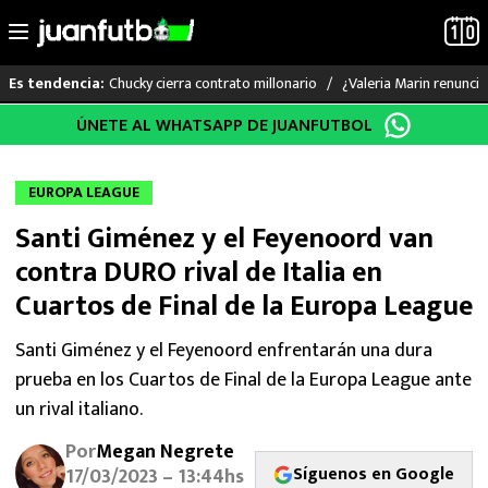
Chucky cierra contrato millonario
¿Valeria Marin renunc
Es tendencia:
Saltar
ÚNETE AL WHATSAPP DE JUANFUTBOL
LO ÚLTIMO
al
contenido
LIGA MX
EUROPA LEAGUE
Santi Giménez y el Feyenoord van
RAYADOS
contra DURO rival de Italia en
PUMAS
Cuartos de Final de la Europa League
ATLANTE
Santi Giménez y el Feyenoord enfrentarán una dura
prueba en los Cuartos de Final de la Europa League ante
SELECCIÓN MEXICANA
un rival italiano.
Por
Megan Negrete
FUTBOL INTERNACIONAL
Síguenos en Google
17/03/2023 – 13:44hs