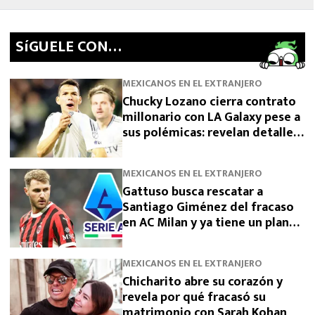
SíGUELE CON…
MEXICANOS EN EL EXTRANJERO
Chucky Lozano cierra contrato
millonario con LA Galaxy pese a
sus polémicas: revelan detalles
de su fichaje tras dejar San
Diego
MEXICANOS EN EL EXTRANJERO
Gattuso busca rescatar a
Santiago Giménez del fracaso
en AC Milan y ya tiene un plan
para devolverlo a la élite
MEXICANOS EN EL EXTRANJERO
Chicharito abre su corazón y
revela por qué fracasó su
matrimonio con Sarah Kohan