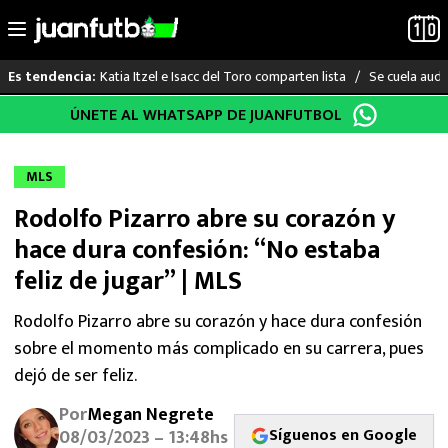
Katia Itzel e Isacc del Toro comparten lista
Se cuela audi
Es tendencia:
Saltar
ÚNETE AL WHATSAPP DE JUANFUTBOL
LO ÚLTIMO
al
contenido
LIGA MX
MLS
Rodolfo Pizarro abre su corazón y
RAYADOS
hace dura confesión: “No estaba
PUMAS
feliz de jugar” | MLS
ATLANTE
Rodolfo Pizarro abre su corazón y hace dura confesión
sobre el momento más complicado en su carrera, pues
SELECCIÓN MEXICANA
dejó de ser feliz.
Por
Megan Negrete
FUTBOL INTERNACIONAL
Síguenos en Google
08/03/2023 – 13:48hs