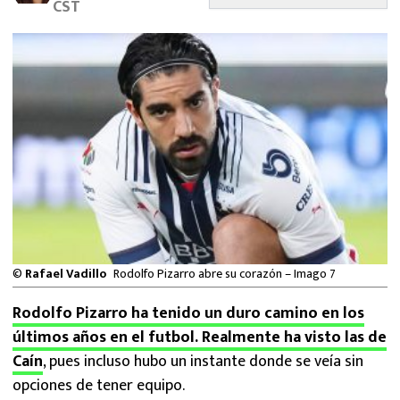
CST
MEXICANOS EN EL EXTRANJERO
FUTBOL ESTUFA
FÓRMULA 1
BOXEO
LIGA MX
NFL
©
Rafael Vadillo
Rodolfo Pizarro abre su corazón – Imago 7
Rodolfo Pizarro ha tenido un duro camino en los
últimos años en el futbol. Realmente ha visto las de
Caín
, pues incluso hubo un instante donde se veía sin
opciones de tener equipo.