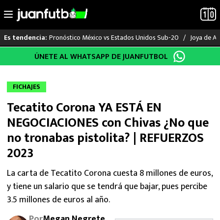
Pronóstico México vs Estados Unidos Sub-20
Joya de Am
Es tendencia:
Saltar
ÚNETE AL WHATSAPP DE JUANFUTBOL
LO ÚLTIMO
al
contenido
LIGA MX
FICHAJES
Tecatito Corona YA ESTÁ EN
RAYADOS
NEGOCIACIONES con Chivas ¿No que
PUMAS
no tronabas pistolita? | REFUERZOS
2023
ATLANTE
La carta de Tecatito Corona cuesta 8 millones de euros,
SELECCIÓN MEXICANA
y tiene un salario que se tendrá que bajar, pues percibe
3.5 millones de euros al año.
FUTBOL INTERNACIONAL
Por
Megan Negrete