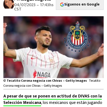
MEXICANOS EN EL EXTRANJERO
Síguenos en Google
04/07/2023 – 17:43hs
CST
FUTBOL ESTUFA
FÓRMULA 1
BOXEO
LIGA MX
NFL
©
Tecatito Corona negocia con Chivas – Getty Images
Tecatito
Corona negocia con Chivas – Getty Images
A pesar de que se ponen en actitud de DIVAS con la
Selección Mexicana
, los mexicanos que están jugando