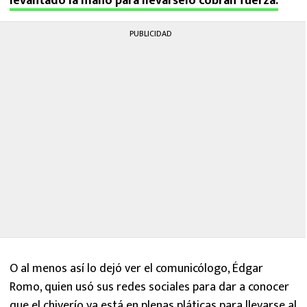
levantado la mano para llevárselo cobran fuerza.
PUBLICIDAD
O al menos así lo dejó ver el comunicólogo, Édgar
Romo, quien usó sus redes sociales para dar a conocer
que el chiverío ya está en plenas pláticas para llevarse al