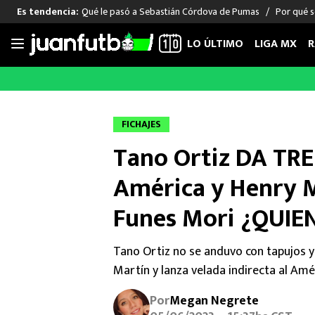
Qué le pasó a Sebastián Córdova de Pumas
Por qué s
Es tendencia:
LO ÚLTIMO
LIGA MX
R
Saltar
al
LIGA MX
FUT INTERNACIONAL
MEXICAN
contenido
Las Noticias
Las Noticias
Las Noti
FICHAJES
Club América
Selección Mexicana
Raúl Jim
Tano Ortiz DA T
Cruz Azul
Champions League
Memo O
Pumas
Europa League
Chino H
América y Henry M
Rayados
Real Madrid
Edson Ál
Funes Mori ¿QUIEN
Chivas de Guadalajara
Barcelona
Santiag
Atlante
Rodrigo
Tano Ortiz no se anduvo con tapujos y
Liga MX Femenil
Martín y lanza velada indirecta al Amé
Por
Megan Negrete