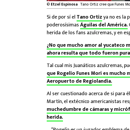
©
Etzel Espinosa
Tano Ortiz cree que Funes Mo
Si de por sí el
Tano Ortiz
ya no es la 
poderosísimas
Águilas del América.
C
herida de los fans azulcremas, y en es
¿No que mucho amor al yucateco mi
ahora resulta que todo fueron pura
Tal cual mis Juanáticos azulcremas, p
que Rogelio Funes Mori es mucho me
Aeropuerto de Regiolandia.
Al ser cuestionado acerca de si para 
Martín, el extécnico americanistas re
muchedumbre de cámaras y micrófon
herida.
“Rogelio es un jugador emblema de 