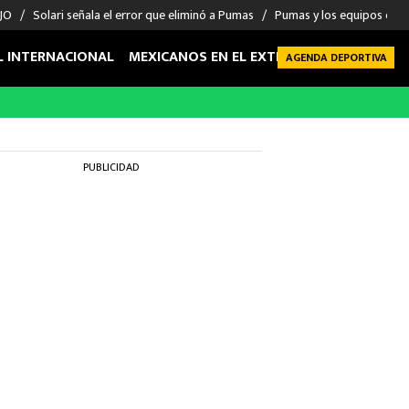
 JO
Solari señala el error que eliminó a Pumas
Pumas y los equipos eli
L INTERNACIONAL
MEXICANOS EN EL EXTRANJERO
FUTBOL 
AGENDA DEPORTIVA
PUBLICIDAD