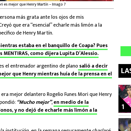
ri es mejor que Henry Martín – Imago 7
persona más grata ante los ojos de mis
reyó que era “esencial” echarle más limón a la
pecífico de Henry Martín.
entras estaba en el banquillo de Coapa? Pues
s MENTIRAS, como dijera Lupita D’Alessio.
ues el entrenador argentino de plano
salió a decir
LA
jor que Henry mientras huía de la prensa en el
él era mejor delantero Rogelio Funes Mori que Henry
spondió:
“Mucho mejor”
,
en medio de la
1
os, y no dejó de echarle más limón a la
la institución, en la semana seguramente charlaré