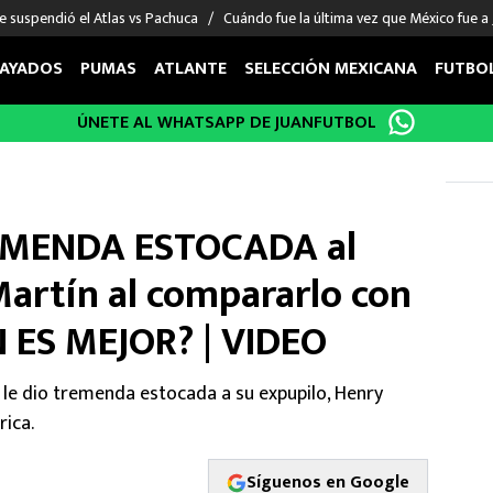
e suspendió el Atlas vs Pachuca
Cuándo fue la última vez que México fue a
AYADOS
PUMAS
ATLANTE
SELECCIÓN MEXICANA
FUTBO
ÚNETE AL WHATSAPP DE JUANFUTBOL
OS EN EL EXTRANJERO
FIGURAS
DEPORTES
cias
Keylor Navas
MMA UFC
énez
Chicharito Hernández
Fórmula 1
REMENDA ESTOCADA al
choa
Sergio Ramos
Boxeo
uerta
Giorgos Giakoumakis
Béisbol
artín al compararlo con
varez
André Jardine
NFL
 ES MEJOR? | VIDEO
o Giménez
NBA
 Huescas
Más deportes
 le dio tremenda estocada a su expupilo, Henry
rica.
Síguenos en Google