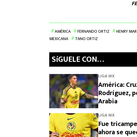
F
AMÉRICA
FERNANDO ORTIZ
HENRY MAR
MEXICANA
TANO ORTIZ
SíGUELE CON…
LIGA MX
América: Cruz
Rodríguez, p
Arabia
LIGA MX
Fue tricampe
ahora se que