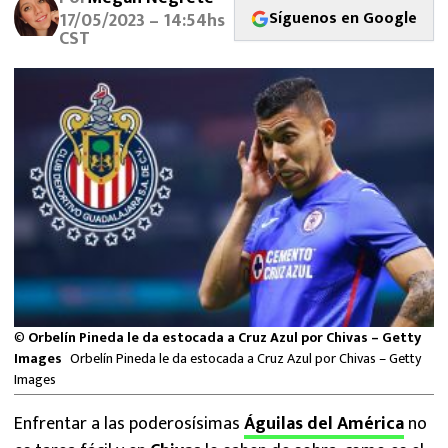
MEXICANOS EN EL EXTRANJERO
Síguenos en Google
17/05/2023 – 14:54hs
CST
FUTBOL ESTUFA
FÓRMULA 1
BOXEO
LIGA MX
NFL
©
Orbelín Pineda le da estocada a Cruz Azul por Chivas – Getty
Images
Orbelín Pineda le da estocada a Cruz Azul por Chivas – Getty
Images
Enfrentar a las poderosísimas
Águilas del América
no