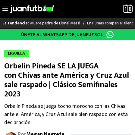
Muere padre de Lionel Messi
En Pumas rompen el silenci
Es tendencia:
Saltar
ÚNETE AL WHATSAPP DE JUANFUTBOL
LO ÚLTIMO
al
contenido
LIGA MX
LIGUILLA
Orbelín Pineda SE LA JUEGA
RAYADOS
con Chivas ante América y Cruz Azul
PUMAS
sale raspado | Clásico Semifinales
2023
ATLANTE
Orbelín Pineda se juega tocho morocho con las Chivas
SELECCIÓN MEXICANA
ante el América, y Cruz Azul sale bien raspado con esta
declaración.
FUTBOL INTERNACIONAL
Por
Megan Negrete