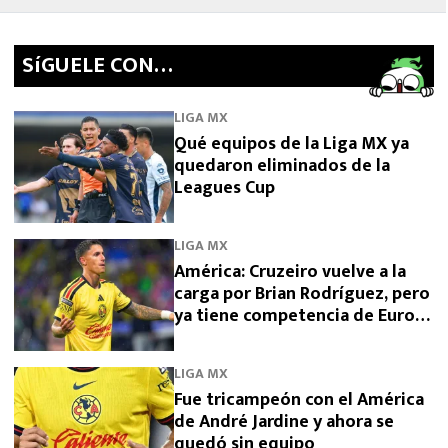
SíGUELE CON…
LIGA MX
Qué equipos de la Liga MX ya
quedaron eliminados de la
Leagues Cup
LIGA MX
América: Cruzeiro vuelve a la
carga por Brian Rodríguez, pero
ya tiene competencia de Europa
y Arabia
LIGA MX
Fue tricampeón con el América
de André Jardine y ahora se
quedó sin equipo