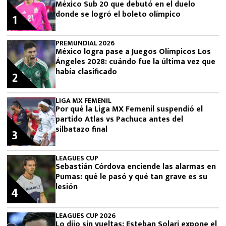
México Sub 20 que debutó en el duelo
donde se logró el boleto olímpico
1
PREMUNDIAL 2026
México logra pase a Juegos Olímpicos Los
Ángeles 2028: cuándo fue la última vez que
había clasificado
2
LIGA MX FEMENIL
Por qué la Liga MX Femenil suspendió el
partido Atlas vs Pachuca antes del
silbatazo final
3
LEAGUES CUP
Sebastián Córdova enciende las alarmas en
Pumas: qué le pasó y qué tan grave es su
lesión
4
LEAGUES CUP 2026
Lo dijo sin vueltas: Esteban Solari expone el