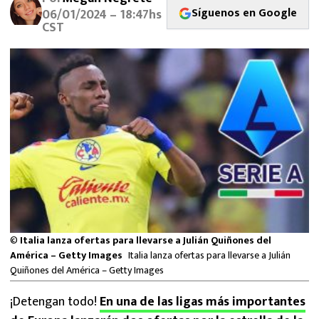
MEXICANOS EN EL EXTRANJERO
Síguenos en Google
06/01/2024 – 18:47hs
CST
FUTBOL ESTUFA
FÓRMULA 1
BOXEO
LIGA MX
NFL
©
Italia lanza ofertas para llevarse a Julián Quiñones del
América – Getty Images
Italia lanza ofertas para llevarse a Julián
Quiñones del América – Getty Images
¡Detengan todo!
En una de las ligas más importantes