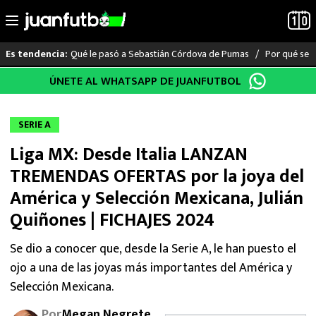
Qué le pasó a Sebastián Córdova de Pumas
Por qué se s
Es tendencia:
Saltar
ÚNETE AL WHATSAPP DE JUANFUTBOL
LO ÚLTIMO
al
contenido
LIGA MX
SERIE A
Liga MX: Desde Italia LANZAN
RAYADOS
TREMENDAS OFERTAS por la joya del
PUMAS
América y Selección Mexicana, Julián
Quiñones | FICHAJES 2024
ATLANTE
Se dio a conocer que, desde la Serie A, le han puesto el
SELECCIÓN MEXICANA
ojo a una de las joyas más importantes del América y
Selección Mexicana.
FUTBOL INTERNACIONAL
Por
Megan Negrete