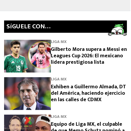
SíGUELE CON…
LIGA MX
Gilberto Mora supera a Messi en
Leagues Cup 2026: El mexicano
lidera prestigiosa lista
LIGA MX
Exhiben a Guillermo Almada, DT
del América, haciendo ejercicio
en las calles de CDMX
LIGA MX
Equipo de Liga MX, el culpable
de que Memo Schutz nominó a