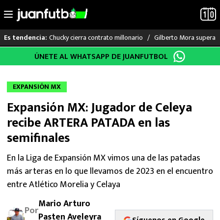
Chucky cierra contrato millonario
Gilberto Mora supera a
Es tendencia:
Saltar
ÚNETE AL WHATSAPP DE JUANFUTBOL
LO ÚLTIMO
al
contenido
LIGA MX
EXPANSIÓN MX
Expansión MX: Jugador de Celeya
RAYADOS
recibe ARTERA PATADA en las
PUMAS
semifinales
ATLANTE
En la Liga de Expansión MX vimos una de las patadas
más arteras en lo que llevamos de 2023 en el encuentro
SELECCIÓN MEXICANA
entre Atlético Morelia y Celaya
Mario Arturo
FUTBOL INTERNACIONAL
Por
Pasten Aveleyra