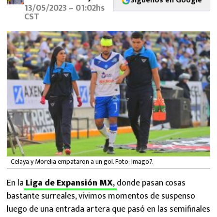
Síguenos en Google
MEXICANOS EN EL EXTRANJERO
13/05/2023 – 01:02hs
CST
FUTBOL ESTUFA
FÓRMULA 1
BOXEO
LIGA MX
NFL
Celaya y Morelia empataron a un gol. Foto: Imago7.
En la
Liga de Expansión MX
,
donde pasan cosas
bastante surreales, vivimos momentos de suspenso
luego de una entrada artera que pasó en las semifinales