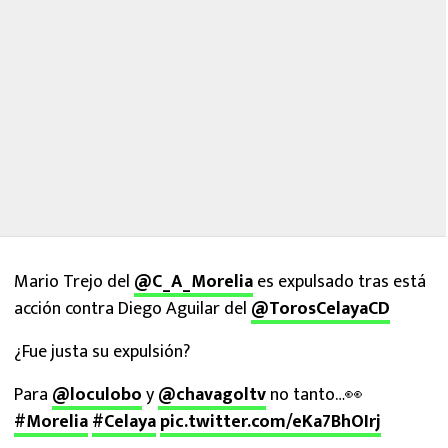
Mario Trejo del
@C_A_Morelia
es expulsado tras está
acción contra Diego Aguilar del
@TorosCelayaCD
¿Fue justa su expulsión?
Para
@loculobo
y
@chavagoltv
no tanto…👀
#Morelia
#Celaya
pic.twitter.com/eKa7BhOIrj