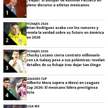
¿Viejas? El blooper de Rommel Pacheco en
pleno discurso a atletas mexicanos
1
FICHAJES 2026
Brian Rodríguez acaba con los rumores y
revela la verdad sobre su futuro en América
en 2026
2
FICHAJES 2026
Chucky Lozano cierra contrato millonario
con LA Galaxy pese a sus polémicas: revelan
detalles de su fichaje tras dejar San Diego
3
LEAGUES CUP
Gilberto Mora supera a Messi en Leagues
Cup 2026: El mexicano lidera prestigiosa
lista
4
LIGA MX