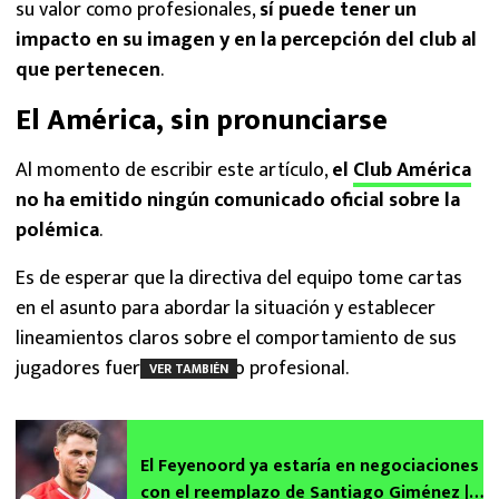
su valor como profesionales,
sí puede tener un
impacto en su imagen y en la percepción del club al
que pertenecen
.
El América, sin pronunciarse
Al momento de escribir este artículo,
el
Club América
no ha emitido ningún comunicado oficial sobre la
polémica
.
Es de esperar que la directiva del equipo tome cartas
en el asunto para abordar la situación y establecer
lineamientos claros sobre el comportamiento de sus
jugadores fuera del ámbito profesional.
VER TAMBIÉN
El Feyenoord ya estaría en negociaciones
con el reemplazo de Santiago Giménez |