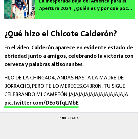
La inesperada baja del América para el
Apertura 2024: ¿Quién es y por qué pocos
lo recuerdan?
¿Qué hizo el Chicote Calderón?
En el video,
Calderón aparece en evidente estado de
ebriedad junto a amigos, celebrando la victoria con
cerveza y palabras altisonantes
.
HIJO DE LA CHING4D4, ANDAS HASTA LA MADRE DE
BORRACHO, PERO TE LO MERECES,C4BR0N, TU SIGUE
CELEBRANDO MI CAMPEÓN JAJAJAJAJAJAJAJAJAJAJAJA
pic.twitter.com/DEoGfqLMbE
PUBLICIDAD