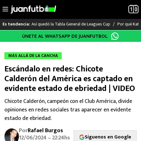
Así quedó la Tabla General de Leagues Cup
Por qué Katia
Es tendencia:
Saltar
ÚNETE AL WHATSAPP DE JUANFUTBOL
LO ÚLTIMO
al
contenido
LIGA MX
MÁS ALLÁ DE LA CANCHA
Escándalo en redes: Chicote
RAYADOS
Calderón del América es captado en
PUMAS
evidente estado de ebriedad | VIDEO
ATLANTE
Chicote Calderón, campeón con el Club América, divide
opiniones en redes sociales tras aparecer en evidente
SELECCIÓN MEXICANA
estado de ebriedad.
Por
Rafael Burgos
FUTBOL INTERNACIONAL
Síguenos en Google
12/06/2024 – 22:24hs