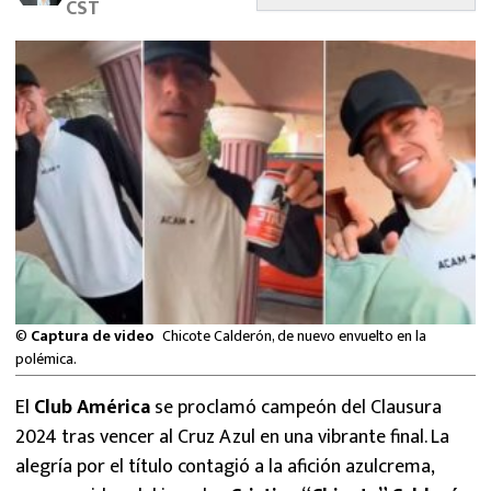
CST
MEXICANOS EN EL EXTRANJERO
FUTBOL ESTUFA
FÓRMULA 1
BOXEO
LIGA MX
NFL
©
Captura de video
Chicote Calderón, de nuevo envuelto en la
polémica.
El
Club América
se proclamó campeón del Clausura
2024 tras vencer al Cruz Azul en una vibrante final. La
alegría por el título contagió a la afición azulcrema,