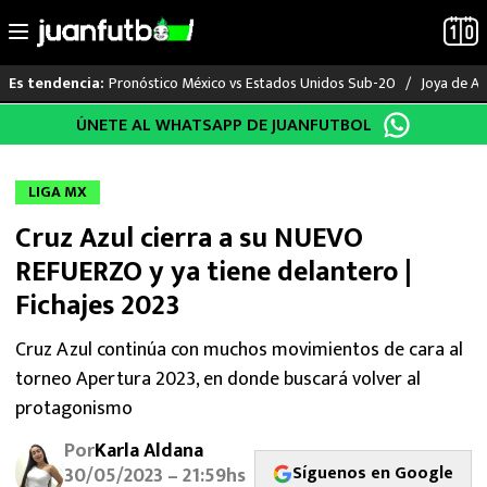
Pronóstico México vs Estados Unidos Sub-20
Joya de Am
Es tendencia:
Saltar
ÚNETE AL WHATSAPP DE JUANFUTBOL
LO ÚLTIMO
al
contenido
LIGA MX
LIGA MX
Cruz Azul cierra a su NUEVO
RAYADOS
REFUERZO y ya tiene delantero |
PUMAS
Fichajes 2023
ATLANTE
Cruz Azul continúa con muchos movimientos de cara al
torneo Apertura 2023, en donde buscará volver al
SELECCIÓN MEXICANA
protagonismo
Por
Karla Aldana
FUTBOL INTERNACIONAL
Síguenos en Google
30/05/2023 – 21:59hs