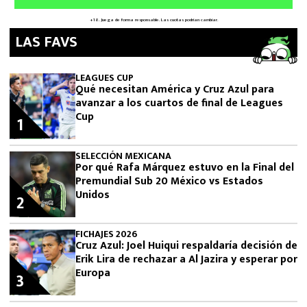
LAS FAVS
LEAGUES CUP
Qué necesitan América y Cruz Azul para
avanzar a los cuartos de final de Leagues
Cup
1
SELECCIÓN MEXICANA
Por qué Rafa Márquez estuvo en la Final del
Premundial Sub 20 México vs Estados
Unidos
2
FICHAJES 2026
Cruz Azul: Joel Huiqui respaldaría decisión de
Erik Lira de rechazar a Al Jazira y esperar por
Europa
3