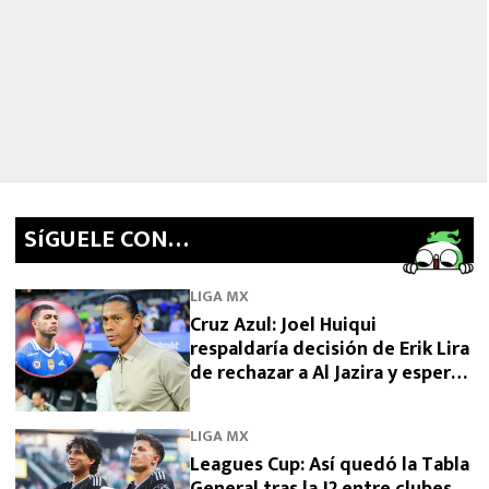
SíGUELE CON…
LIGA MX
Cruz Azul: Joel Huiqui
respaldaría decisión de Erik Lira
de rechazar a Al Jazira y esperar
por Europa
LIGA MX
Leagues Cup: Así quedó la Tabla
General tras la J2 entre clubes