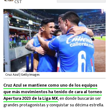
CST
MEXICANOS EN EL EXTRANJERO
FUTBOL ESTUFA
FÓRMULA 1
BOXEO
LIGA MX
NFL
Cruz Azul | Getty Images
Cruz Azul se mantiene como uno de los equipos
que más movimientos ha tenido de cara al torneo
Apertura 2023 de la Liga MX
, en donde buscarán ser
grandes protagonistas y conquistar su décima estrella.