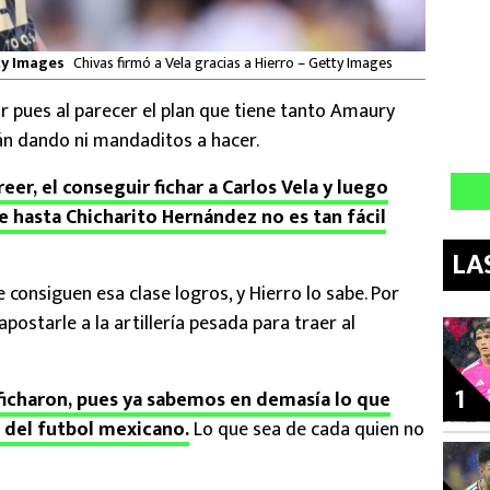
tty Images
Chivas firmó a Vela gracias a Hierro – Getty Images
 pues al parecer el plan que tiene tanto Amaury
án dando ni mandaditos a hacer.
er, el conseguir fichar a Carlos Vela y luego
e hasta Chicharito Hernández no es tan fácil
LA
 consiguen esa clase logros, y Hierro lo sabe. Por
ostarle a la artillería pesada para traer al
1
o ficharon, pues ya sabemos en demasía lo que
l del futbol mexicano.
Lo que sea de cada quien no