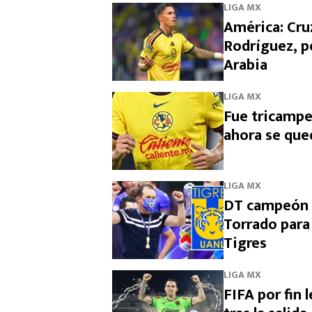
LIGA MX
América: Cruz
Rodríguez, p
Arabia
LIGA MX
Fue tricampe
ahora se que
LIGA MX
DT campeón c
Torrado para
Tigres
LIGA MX
FIFA por fin 