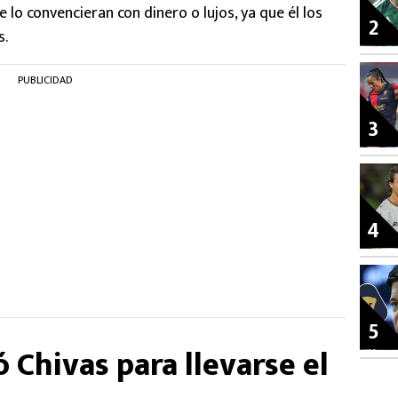
 lo convencieran con dinero o lujos, ya que él los
2
s.
PUBLICIDAD
3
4
5
 Chivas para llevarse el