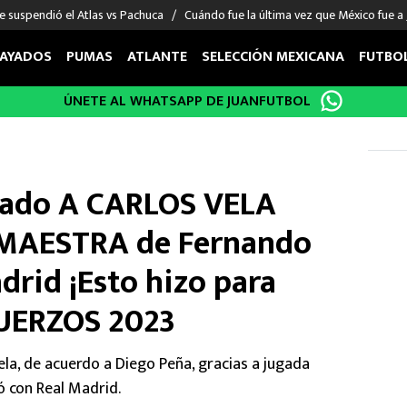
e suspendió el Atlas vs Pachuca
Cuándo fue la última vez que México fue a
AYADOS
PUMAS
ATLANTE
SELECCIÓN MEXICANA
FUTBO
ÚNETE AL WHATSAPP DE JUANFUTBOL
OS EN EL EXTRANJERO
FIGURAS
DEPORTES
cias
Keylor Navas
MMA UFC
énez
Chicharito Hernández
Fórmula 1
rmado A CARLOS VELA
choa
Sergio Ramos
Boxeo
uerta
Giorgos Giakoumakis
Béisbol
 MAESTRA de Fernando
varez
André Jardine
NFL
adrid ¡Esto hizo para
o Giménez
NBA
 Huescas
Más deportes
FUERZOS 2023
Vela, de acuerdo a Diego Peña, gracias a jugada
 con Real Madrid.