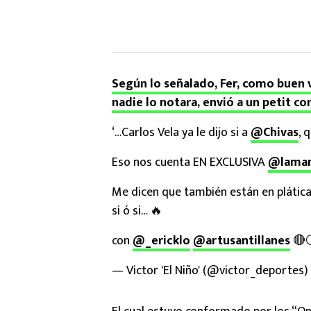
Según lo señalado, Fer, como buen v
nadie lo notara, envió a un petit co
‘…Carlos Vela ya le dijo si a
@Chivas
, 
Eso nos cuenta EN EXCLUSIVA
@laman
Me dicen que también están en plática
si ó si… 🔥
con
@_ericklo
@artusantillanes
🔴
— Victor 'El Niño' (@victor_deportes)