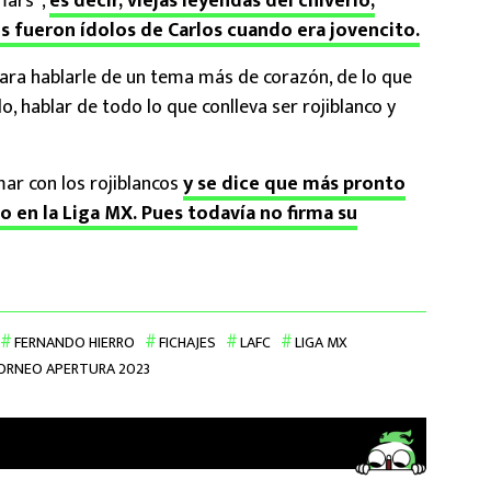
mars”,
es decir, viejas leyendas del chiverío,
 fueron ídolos de Carlos cuando era jovencito.
ara hablarle de un tema más de corazón, de lo que
o, hablar de todo lo que conlleva ser rojiblanco y
mar con los rojiblancos
y se dice que más pronto
o en la Liga MX. Pues todavía no firma su
FERNANDO HIERRO
FICHAJES
LAFC
LIGA MX
ORNEO APERTURA 2023