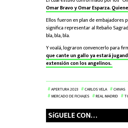
El cual estuvo conformado por los “O
Omar Bravo y Omar Esparza. Quienes
Ellos fueron en plan de embajadores p
significa representar al Rebaño Sagrad
bla, bla, bla.
Y voalá, lograron convencerlo para fir
que cante un gallo ya estará jugand
extensión con los angelinos.
APERTURA 2023
CARLOS VELA
CHIVAS
MERCADO DE FICHAJES
REAL MADRID
T
SíGUELE CON…