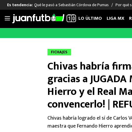
Qué le pasó a Sebastián Córdova de Pumas
Por qué s
Es tendencia:
LO ÚLTIMO
LIGA MX
R
Saltar
al
LIGA MX
FUT INTERNACIONAL
MEXICAN
contenido
Las Noticias
Las Noticias
Las Noti
FICHAJES
Club América
Selección Mexicana
Raúl Jim
Chivas habría fi
Cruz Azul
Champions League
Memo O
Pumas
Europa League
Chino H
gracias a JUGADA
Rayados
Real Madrid
Edson Ál
Hierro y el Real M
Chivas de Guadalajara
Barcelona
Santiag
Atlante
Rodrigo
convencerlo! | RE
Liga MX Femenil
Chivas habría logrado el sí de Carlos 
maestra que Fernando Hierro aprendió