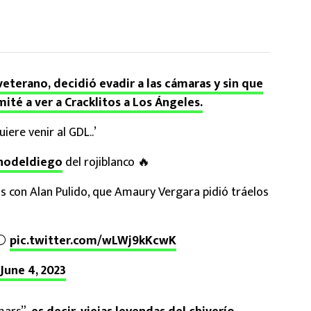
eterano, decidió evadir a las cámaras y sin que
mité a ver a Cracklitos a Los Ángeles.
quiere venir al GDL..’
odeldiego
del rojiblanco 🔥
s con Alan Pulido, que Amaury Vergara pidió tráelos
⚪️
pic.twitter.com/wLWj9kKcwK
June 4, 2023