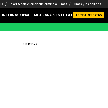
 JO
Solari señala el error que eliminó a Pumas
Pumas y los equipos eli
L INTERNACIONAL
MEXICANOS EN EL EXTRANJERO
FUTBOL 
AGENDA DEPORTIVA
PUBLICIDAD