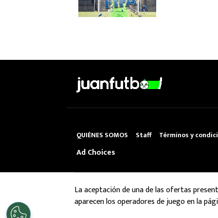
QUIÉNES SOMOS
Staff
Términos y condic
Ad Choices
La aceptación de una de las ofertas presen
aparecen los operadores de juego en la pági