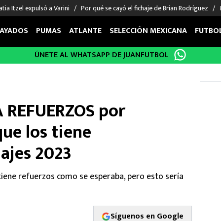
tia Itzel expulsó a Varini
Por qué se cayó el fichaje de Brian Rodríguez
AYADOS
PUMAS
ATLANTE
SELECCIÓN MEXICANA
FUTBO
ÚNETE AL WHATSAPP DE JUANFUTBOL
OS EN EL EXTRANJERO
FIGURAS
DEPORTES
cias
Keylor Navas
MMA UFC
énez
Chicharito Hernández
Fórmula 1
A REFUERZOS por
choa
Sergio Ramos
Boxeo
uerta
Giorgos Giakoumakis
Béisbol
ue los tiene
varez
André Jardine
NFL
hajes 2023
o Giménez
NBA
 Huescas
Más deportes
iene refuerzos como se esperaba, pero esto sería
Síguenos en Google