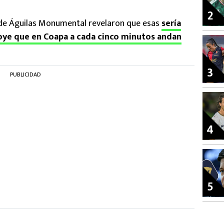
2
 de Águilas Monumental revelaron que esas
sería
e oye que en Coapa a cada cinco minutos andan
3
PUBLICIDAD
4
5