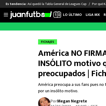
Así quedó la Tabla General de Leagues Cup
Por qué Ka
Es tendencia:
LO ÚLTIMO
LIGA MX
R
Saltar
al
LIGA MX
FUT INTERNACIONAL
MEXICAN
contenido
Las Noticias
Las Noticias
Las Noti
FICHAJES
Club América
Selección Mexicana
Raúl Jim
América NO FIRM
Cruz Azul
Champions League
Memo O
Pumas
Europa League
Chino H
INSÓLITO motivo q
Rayados
Real Madrid
Edson Ál
preocupados | Fic
Chivas de Guadalajara
Barcelona
Santiag
Atlante
Rodrigo
América preocupa a sus fans pues no t
Liga MX Femenil
por un insólito motivo.
Por
Megan Negrete