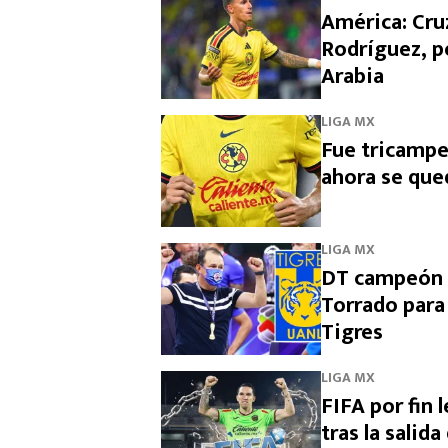
América: Cruz
Rodríguez, p
Arabia
LIGA MX
Fue tricampe
ahora se que
LIGA MX
DT campeón c
Torrado para
Tigres
LIGA MX
FIFA por fin 
tras la salid