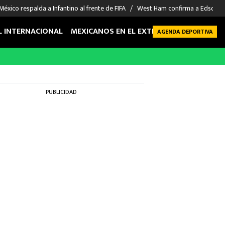
México respalda a Infantino al frente de FIFA
West Ham confirma a Edson Á
L INTERNACIONAL
MEXICANOS EN EL EXTRANJERO
FUTBOL 
AGENDA DEPORTIVA
PUBLICIDAD