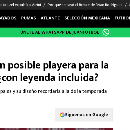
tia Itzel expulsó a Varini
Por qué se cayó el fichaje de Brian Rodríguez
AYADOS
PUMAS
ATLANTE
SELECCIÓN MEXICANA
FUTBO
ÚNETE AL WHATSAPP DE JUANFUTBOL
OS EN EL EXTRANJERO
FIGURAS
DEPORTES
cias
Keylor Navas
MMA UFC
énez
Chicharito Hernández
Fórmula 1
n posible playera para la
choa
Sergio Ramos
Boxeo
uerta
Giorgos Giakoumakis
Béisbol
¿con leyenda incluida?
varez
André Jardine
NFL
o Giménez
NBA
ipales y su diseño recordaría a la de la temporada
 Huescas
Más deportes
Síguenos en Google