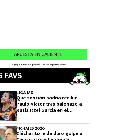
S FAVS
LIGA MX
Qué sanción podría recibir
Paulo Víctor tras balonazo a
Katia Itzel García en el
Querétaro vs Tigres
FICHAJES 2026
Chicharito le da duro golpe a
Chivas al revelar dónde