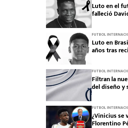
Luto en el fu
falleció Dav
FUTBOL INTERNACI
Luto en Brasi
años tras rec
FUTBOL INTERNACI
Filtran la nu
del diseño y
FUTBOL INTERNACI
¿Vinicius se 
Florentino Pé