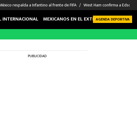
México respalda a Infantino al frente de FIFA
West Ham confirma a Edson Á
L INTERNACIONAL
MEXICANOS EN EL EXTRANJERO
FUTBOL 
AGENDA DEPORTIVA
PUBLICIDAD