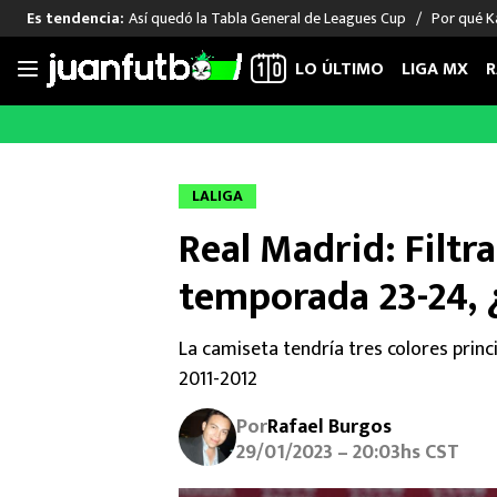
Así quedó la Tabla General de Leagues Cup
Por qué Ka
Es tendencia:
LO ÚLTIMO
LIGA MX
R
Saltar
al
LIGA MX
FUT INTERNACIONAL
MEXICAN
contenido
Las Noticias
Las Noticias
Las Noti
LALIGA
Club América
Selección Mexicana
Raúl Jim
Real Madrid: Filtra
Cruz Azul
Champions League
Memo O
Pumas
Europa League
Chino H
temporada 23-24, 
Rayados
Real Madrid
Edson Ál
Chivas de Guadalajara
Barcelona
Santiag
La camiseta tendría tres colores princ
Atlante
Rodrigo
2011-2012
Liga MX Femenil
Por
Rafael Burgos
29/01/2023 – 20:03hs CST