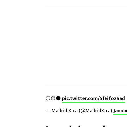
⚪️🟡⚫️
pic.twitter.com/5fEifozSad
— Madrid Xtra (@MadridXtra)
Januar