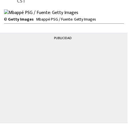
CST
MEXICANOS EN EL EXTRANJERO
FUTBOL ESTUFA
©
Getty Images
Mbappé PSG / Fuente: Getty Images
FÓRMULA 1
PUBLICIDAD
BOXEO
LIGA MX
NFL