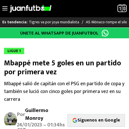
Tigres va por joya mundialista
AS Mónaco rompe el silenc
Es tendencia:
Saltar
ÚNETE AL WHATSAPP DE JUANFUTBOL
LO ÚLTIMO
al
contenido
LIGA MX
LIGUE 1
Mbappé mete 5 goles en un partido
RAYADOS
por primera vez
PUMAS
Mbappé salió de capitán con el PSG en partido de copa y
también se lució con cinco goles por primera vez en su
ATLANTE
carrera
SELECCIÓN MEXICANA
Guillermo
Por
Monroy
FUTBOL INTERNACIONAL
Síguenos en Google
24/01/2023 – 01:34hs