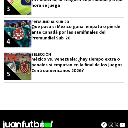
hora se juega
3
PREMUNDIAL SUB-20
Qué pasa si México gana, empata o pierde
ante Canadá por las semifinales del
Premundial Sub-20
4
SELECCIÓN
México vs. Venezuela: ¿hay tiempo extra o
penales si empatan en la final de los Juegos
Centroamericanos 2026?
5