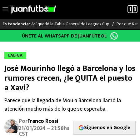
Así quedó la Tabla General de Leagues Cup
Por qué Katia
Es tendencia:
Saltar
ÚNETE AL WHATSAPP DE JUANFUTBOL
LO ÚLTIMO
al
contenido
LIGA MX
LALIGA
José Mourinho llegó a Barcelona y los
RAYADOS
rumores crecen, ¿le QUITA el puesto
PUMAS
a Xavi?
ATLANTE
Parece que la llegada de Mou a Barcelona llamó la
atención mucho más de lo que se esperaba.
SELECCIÓN MEXICANA
Por
Franco Rossi
Síguenos en Google
21/01/2024 – 21:58hs
FUTBOL INTERNACIONAL
CST