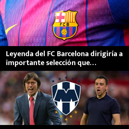
Xavi Hernández
MEXICANOS EN EL EXTRANJERO
FUTBOL ESTUFA
FÓRMULA 1
BOXEO
Leyenda del FC Barcelona dirigiría a
importante selección que
LIGA MX
participará en el Mundial 2026
NFL