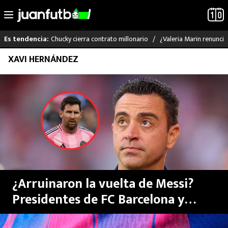
Chucky cierra contrato millonario
¿Valeria Marin renunc
Es tendencia:
Saltar
XAVI HERNÁNDEZ
LO ÚLTIMO
al
contenido
LIGA MX
RAYADOS
PUMAS
ATLANTE
¿Arruinaron la vuelta de Messi?
SELECCIÓN MEXICANA
Presidentes de FC Barcelona y
LaLiga dieron brutal respuesta a
FUTBOL INTERNACIONAL