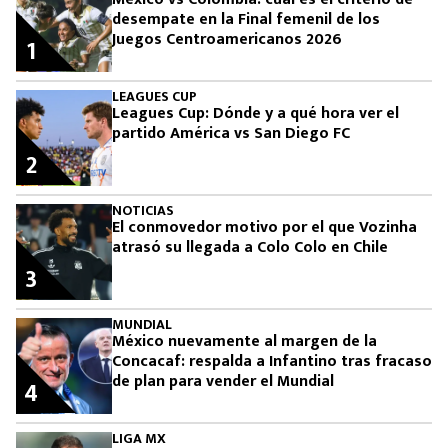
desempate en la Final femenil de los
Juegos Centroamericanos 2026
1
LEAGUES CUP
Leagues Cup: Dónde y a qué hora ver el
partido América vs San Diego FC
2
NOTICIAS
El conmovedor motivo por el que Vozinha
atrasó su llegada a Colo Colo en Chile
3
MUNDIAL
México nuevamente al margen de la
Concacaf: respalda a Infantino tras fracaso
de plan para vender el Mundial
4
LIGA MX