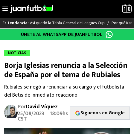
Así quedó la Tabla General de Leagues Cup
Por qué Katia
Es tendencia:
Saltar
ÚNETE AL WHATSAPP DE JUANFUTBOL
LO ÚLTIMO
al
contenido
LIGA MX
NOTICIAS
Borja Iglesias renuncia a la Selección
RAYADOS
de España por el tema de Rubiales
PUMAS
Rubiales se negó a renunciar a su cargo y el futbolista
del Betis de inmediato reaccionó
ATLANTE
Por
David Víquez
SELECCIÓN MEXICANA
Síguenos en Google
25/08/2023 – 18:09hs
CST
FUTBOL INTERNACIONAL