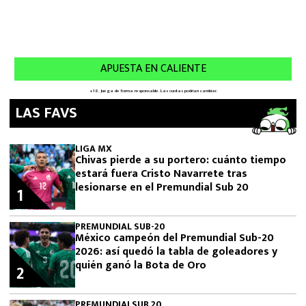
LAS FAVS
LIGA MX
Chivas pierde a su portero: cuánto tiempo
estará fuera Cristo Navarrete tras
lesionarse en el Premundial Sub 20
1
PREMUNDIAL SUB-20
México campeón del Premundial Sub-20
2026: así quedó la tabla de goleadores y
quién ganó la Bota de Oro
2
PREMUNDIALSUB 20