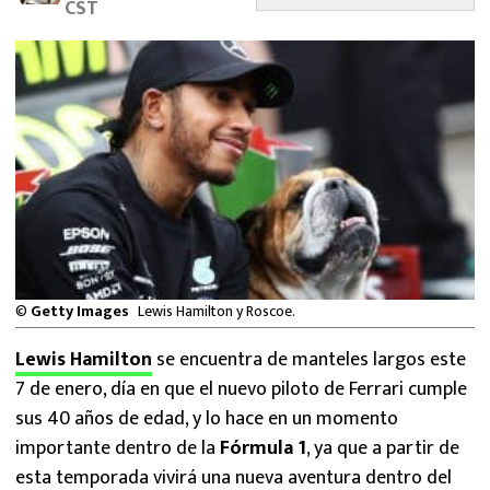
CST
MEXICANOS EN EL EXTRANJERO
FUTBOL ESTUFA
FÓRMULA 1
BOXEO
LIGA MX
NFL
©
Getty Images
Lewis Hamilton y Roscoe.
Lewis Hamilton
se encuentra de manteles largos este
7 de enero, día en que el nuevo piloto de Ferrari cumple
sus 40 años de edad, y lo hace en un momento
importante dentro de la
Fórmula 1
, ya que a partir de
esta temporada vivirá una nueva aventura dentro del