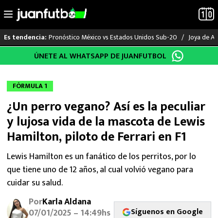
Pronóstico México vs Estados Unidos Sub-20
Joya de Am
Es tendencia:
Saltar
ÚNETE AL WHATSAPP DE JUANFUTBOL
LO ÚLTIMO
al
contenido
LIGA MX
FÓRMULA 1
¿Un perro vegano? Así es la peculiar
RAYADOS
y lujosa vida de la mascota de Lewis
PUMAS
Hamilton, piloto de Ferrari en F1
ATLANTE
Lewis Hamilton es un fanático de los perritos, por lo
que tiene uno de 12 años, al cual volvió vegano para
SELECCIÓN MEXICANA
cuidar su salud.
Por
Karla Aldana
FUTBOL INTERNACIONAL
Síguenos en Google
07/01/2025 – 14:49hs